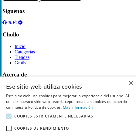
Síguenos
Chollo
Inicio
Categorías
Tiendas
Gratis
Acerca de
×
Ese sitio web utiliza cookies
Sobre nosotros
Contacto
Este sitio web usa cookies para mejorar la experiencia del usuario. Al
Reglas de publicación
utilizar nuestro sitio web, usted acepta todas las cookies de acuerdo
con nuestra Política de cookies.
Más información
Información legal
COOKIES ESTRICTAMENTE NECESARIAS
Privacidad
Declaración de cookies
COOKIES DE RENDIMIENTO
Términos y condiciones