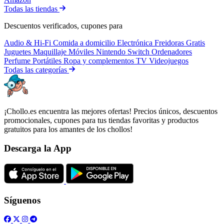
Todas las tiendas
Descuentos verificados, cupones para
Audio & Hi-Fi
Comida a domicilio
Electrónica
Freidoras
Gratis
Juguetes
Maquillaje
Móviles
Nintendo Switch
Ordenadores
Perfume
Portátiles
Ropa y complementos
TV
Videojuegos
Todas las categorías
¡Chollo.es encuentra las mejores ofertas! Precios únicos, descuentos
promocionales, cupones para tus tiendas favoritas y productos
gratuitos para los amantes de los chollos!
Descarga la App
Síguenos