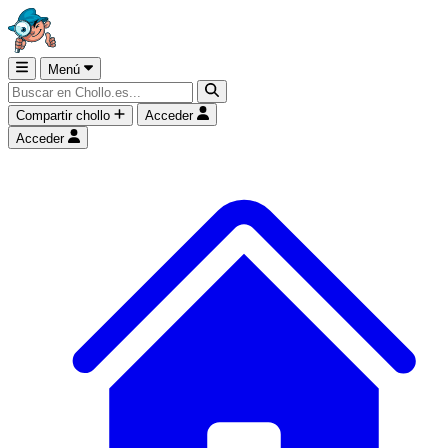
Menú
Compartir chollo
Acceder
Acceder