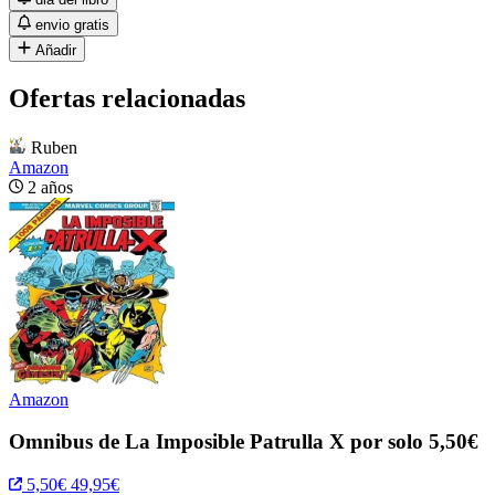
envio gratis
Añadir
Ofertas relacionadas
Ruben
Amazon
2 años
Amazon
Omnibus de La Imposible Patrulla X por solo 5,50€
5,50€
49,95€