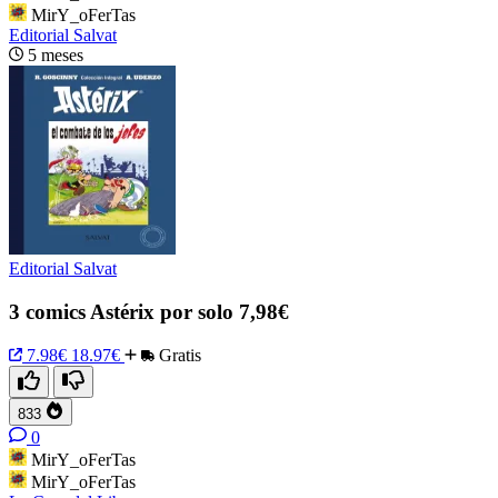
MirY_oFerTas
Editorial Salvat
5 meses
Editorial Salvat
3 comics Astérix por solo 7,98€
7.98€
18.97€
Gratis
833
0
MirY_oFerTas
MirY_oFerTas