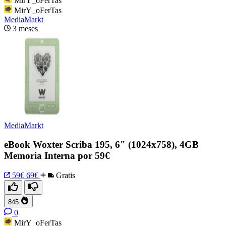
MirY_oFerTas
MirY_oFerTas
MediaMarkt
3 meses
MediaMarkt
eBook Woxter Scriba 195, 6" (1024x758), 4GB
Memoria Interna por 59€
59€
69€
Gratis
845
0
MirY_oFerTas