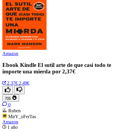
Amazon
Ebook Kindle El sutil arte de que casi todo te
importe una mierda por 2,37€
2,37€
2,49€
705
0
Ruben
MirY_oFerTas
Amazon
1 año