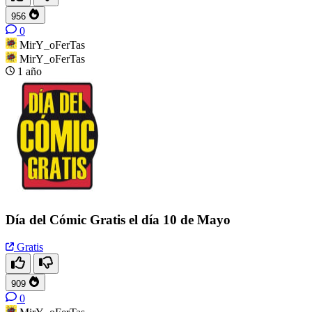
956
0
MirY_oFerTas
MirY_oFerTas
1 año
Día del Cómic Gratis el día 10 de Mayo
Gratis
909
0