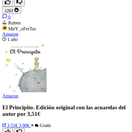
1263
0
Ruben
MirY_oFerTas
Amazon
1 año
Amazon
El Principito. Edición original con las acuarelas del
autor por 3,51€
3,51€
3,90€
Gratis