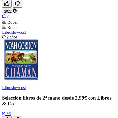
2022
0
Ruben
Ruben
Libroslowcost
2 años
Libroslowcost
Selección libros de 2ª mano desde 2,99€ con Libros
& Co
3€