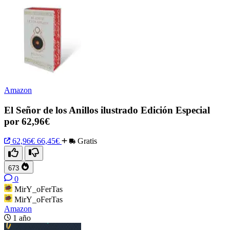
Amazon
El Señor de los Anillos ilustrado Edición Especial
por 62,96€
62,96€
66,45€
Gratis
673
0
MirY_oFerTas
MirY_oFerTas
Amazon
1 año