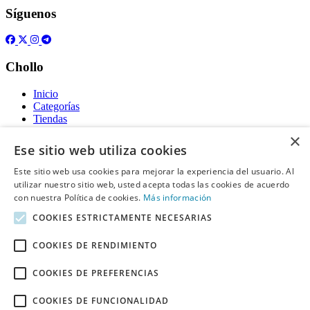
Síguenos
Chollo
Inicio
Categorías
Tiendas
Gratis
×
Ese sitio web utiliza cookies
Acerca de
Este sitio web usa cookies para mejorar la experiencia del usuario. Al
utilizar nuestro sitio web, usted acepta todas las cookies de acuerdo
Sobre nosotros
Contacto
con nuestra Política de cookies.
Más información
Reglas de publicación
COOKIES ESTRICTAMENTE NECESARIAS
Información legal
COOKIES DE RENDIMIENTO
Privacidad
COOKIES DE PREFERENCIAS
Declaración de cookies
Términos y condiciones
Descargo de Responsabilidad
COOKIES DE FUNCIONALIDAD