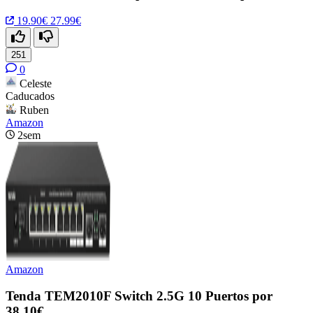
19.90€
27.99€
251
0
Celeste
Caducados
Ruben
Amazon
2sem
Amazon
Tenda TEM2010F Switch 2.5G 10 Puertos por
38,10€