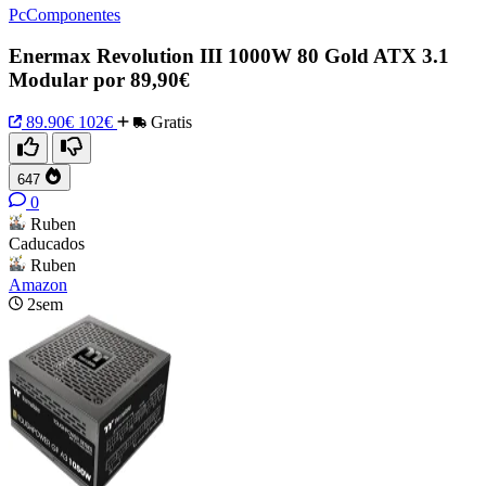
PcComponentes
Enermax Revolution III 1000W 80 Gold ATX 3.1
Modular por 89,90€
89.90€
102€
Gratis
647
0
Ruben
Caducados
Ruben
Amazon
2sem