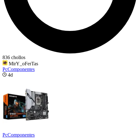
836 chollos
MirY_oFerTas
PcComponentes
4d
PcComponentes