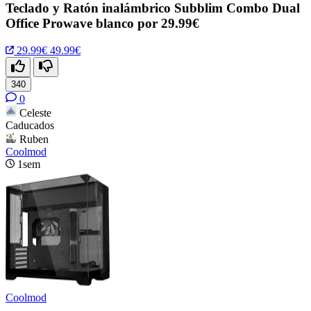
Teclado y Ratón inalámbrico Subblim Combo Dual
Office Prowave blanco por 29.99€
29.99€
49.99€
340
0
Celeste
Caducados
Ruben
Coolmod
1sem
Coolmod