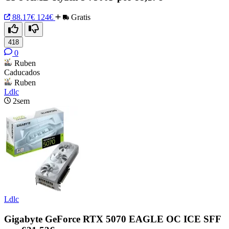
88.17€
124€
Gratis
418
0
Ruben
Caducados
Ruben
Ldlc
2sem
Ldlc
Gigabyte GeForce RTX 5070 EAGLE OC ICE SFF