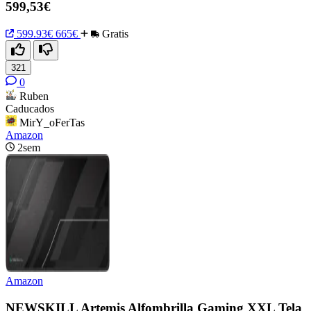
599,53€
599.93€
665€
Gratis
321
0
Ruben
Caducados
MirY_oFerTas
Amazon
2sem
Amazon
NEWSKILL Artemis Alfombrilla Gaming XXL Tela