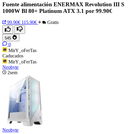
Fuente alimentación ENERMAX Revolution III S
1000W Bl 80+ Platinum ATX 3.1 por 99.90€
99.90€
115.90€
Gratis
545
0
MirY_oFerTas
Caducados
MirY_oFerTas
Neobyte
2sem
Neobyte