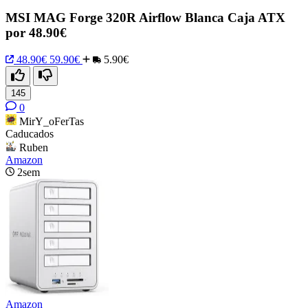
MSI MAG Forge 320R Airflow Blanca Caja ATX
por 48.90€
48.90€
59.90€
5.90€
145
0
MirY_oFerTas
Caducados
Ruben
Amazon
2sem
Amazon