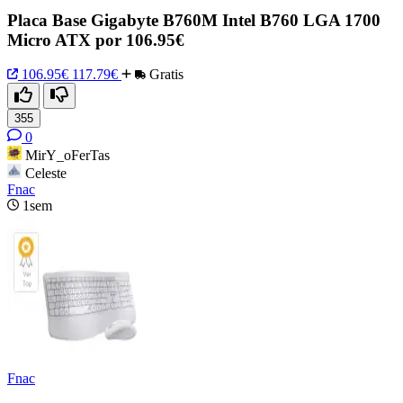
Placa Base Gigabyte B760M Intel B760 LGA 1700
Micro ATX por 106.95€
106.95€
117.79€
Gratis
355
0
MirY_oFerTas
Celeste
Fnac
1sem
Fnac