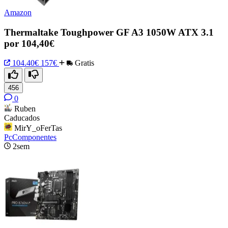
Amazon
Thermaltake Toughpower GF A3 1050W ATX 3.1
por 104,40€
104.40€
157€
Gratis
456
0
Ruben
Caducados
MirY_oFerTas
PcComponentes
2sem