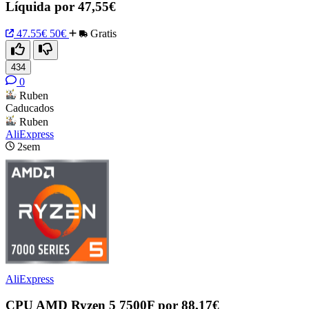
Líquida por 47,55€
47.55€
50€
Gratis
434
0
Ruben
Caducados
Ruben
AliExpress
2sem
AliExpress
CPU AMD Ryzen 5 7500F por 88,17€