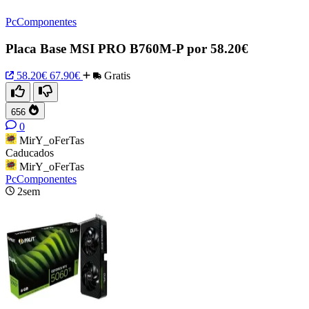
PcComponentes
Placa Base MSI PRO B760M-P por 58.20€
58.20€
67.90€
Gratis
656
0
MirY_oFerTas
Caducados
MirY_oFerTas
PcComponentes
2sem