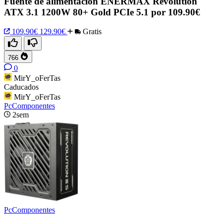
Fuente de alimentación ENERMAX Revolution
ATX 3.1 1200W 80+ Gold PCIe 5.1 por 109.90€
109.90€
129.90€
Gratis
766
0
MirY_oFerTas
Caducados
MirY_oFerTas
PcComponentes
2sem
PcComponentes