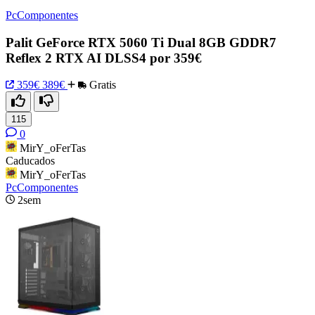
PcComponentes
Palit GeForce RTX 5060 Ti Dual 8GB GDDR7
Reflex 2 RTX AI DLSS4 por 359€
359€
389€
Gratis
115
0
MirY_oFerTas
Caducados
MirY_oFerTas
PcComponentes
2sem