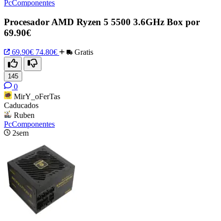
PcComponentes
Procesador AMD Ryzen 5 5500 3.6GHz Box por
69.90€
69.90€
74.80€
Gratis
145
0
MirY_oFerTas
Caducados
Ruben
PcComponentes
2sem