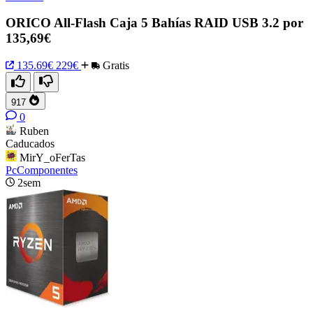
ORICO All-Flash Caja 5 Bahías RAID USB 3.2 por
135,69€
135.69€
229€
Gratis
917
0
Ruben
Caducados
MirY_oFerTas
PcComponentes
2sem