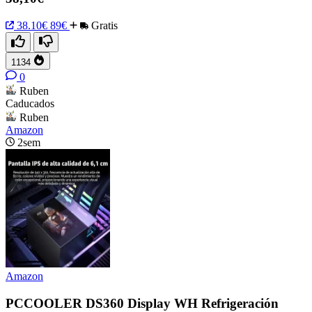
38.10€
89€
Gratis
1134
0
Ruben
Caducados
Ruben
Amazon
2sem
Amazon
PCCOOLER DS360 Display WH Refrigeración