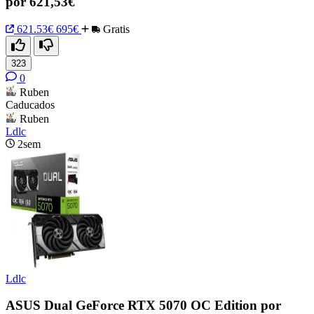
por 621,53€
621.53€
695€
Gratis
323
0
Ruben
Caducados
Ruben
Ldlc
2sem
Ldlc
ASUS Dual GeForce RTX 5070 OC Edition por