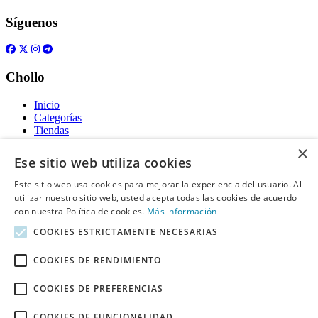
Síguenos
Chollo
Inicio
Categorías
Tiendas
Gratis
×
Ese sitio web utiliza cookies
Acerca de
Este sitio web usa cookies para mejorar la experiencia del usuario. Al
utilizar nuestro sitio web, usted acepta todas las cookies de acuerdo
Sobre nosotros
Contacto
con nuestra Política de cookies.
Más información
Reglas de publicación
COOKIES ESTRICTAMENTE NECESARIAS
Información legal
COOKIES DE RENDIMIENTO
Privacidad
COOKIES DE PREFERENCIAS
Declaración de cookies
Términos y condiciones
Descargo de Responsabilidad
COOKIES DE FUNCIONALIDAD