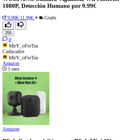
1080P, Detección Humano por 9.99€
9.99€
11.99€
Gratis
255
0
MirY_oFerTas
Caducados
MirY_oFerTas
Amazon
1 mes
Amazon