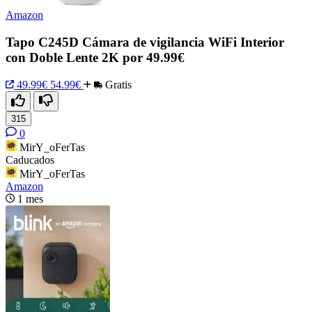
Amazon
Tapo C245D Cámara de vigilancia WiFi Interior
con Doble Lente 2K por 49.99€
49.99€
54.99€
Gratis
315
0
MirY_oFerTas
Caducados
MirY_oFerTas
Amazon
1 mes