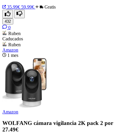
35.99€
59.99€
Gratis
432
0
Ruben
Caducados
Ruben
Amazon
1 mes
Amazon
WOLFANG cámara vigilancia 2K pack 2 por
27.49€