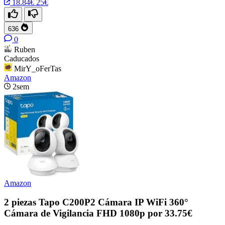
18.84€
25€
636
0
Ruben
Caducados
MirY_oFerTas
Amazon
2sem
Amazon
2 piezas Tapo C200P2 Cámara IP WiFi 360°
Cámara de Vigilancia FHD 1080p por 33.75€