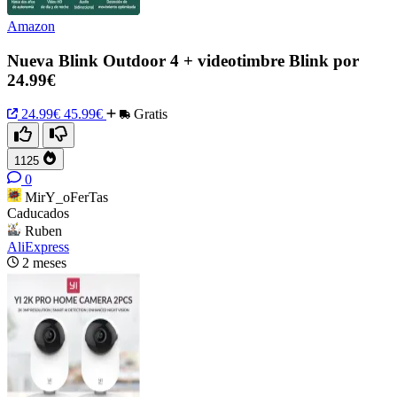
Amazon
Nueva Blink Outdoor 4 + videotimbre Blink por
24.99€
24.99€
45.99€
Gratis
1125
0
MirY_oFerTas
Caducados
Ruben
AliExpress
2 meses