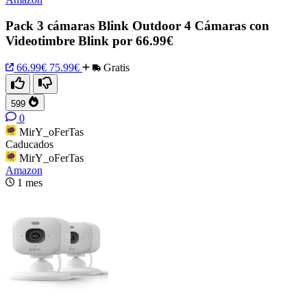
Pack 3 cámaras Blink Outdoor 4 Cámaras con
Videotimbre Blink por 66.99€
66.99€
75.99€
Gratis
599
0
MirY_oFerTas
Caducados
MirY_oFerTas
Amazon
1 mes