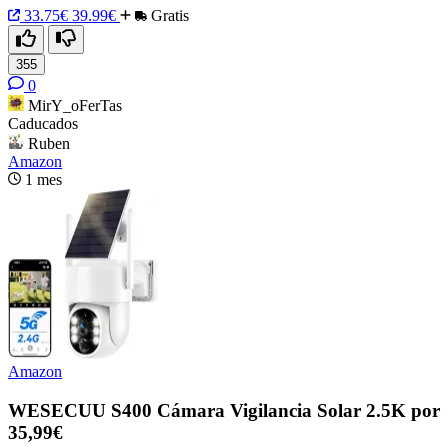
33.75€
39.99€
Gratis
355
0
MirY_oFerTas
Caducados
Ruben
Amazon
1 mes
Amazon
WESECUU S400 Cámara Vigilancia Solar 2.5K por
35,99€