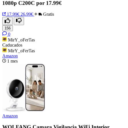
1080p C200C por 17.99€
17.99€
26.99€
Gratis
156
0
MirY_oFerTas
Caducados
MirY_oFerTas
Amazon
1 mes
Amazon
WOLFANG Camara Vigilancia WiFi Interior