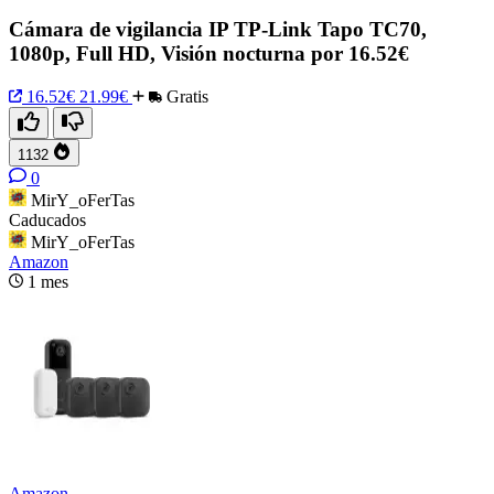
Cámara de vigilancia IP TP-Link Tapo TC70,
1080p, Full HD, Visión nocturna por 16.52€
16.52€
21.99€
Gratis
1132
0
MirY_oFerTas
Caducados
MirY_oFerTas
Amazon
1 mes
Amazon