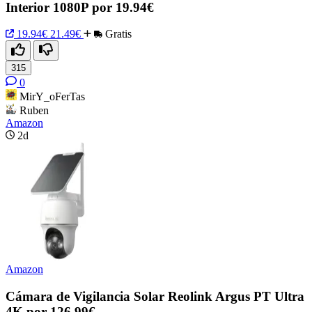
Interior 1080P por 19.94€
19.94€
21.49€
Gratis
315
0
MirY_oFerTas
Ruben
Amazon
2d
Amazon
Cámara de Vigilancia Solar Reolink Argus PT Ultra
4K por 126,99€