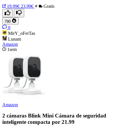
19.99€
23.99€
Gratis
790
0
MirY_oFerTas
Lunam
Amazon
1sem
Amazon
2 cámaras Blink Mini Cámara de seguridad
inteligente compacta por 21.99