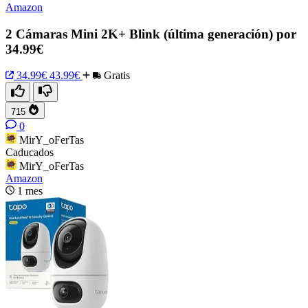
Amazon
2 Cámaras Mini 2K+ Blink (última generación) por
34.99€
34.99€
43.99€
Gratis
715
0
MirY_oFerTas
Caducados
MirY_oFerTas
Amazon
1 mes