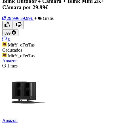
Blink Outdoor 4 Cámara + Blink Mini 2K+
Cámara por 29.99€
29.99€
39.99€
Gratis
899
0
MirY_oFerTas
Caducados
MirY_oFerTas
Amazon
1 mes
Amazon