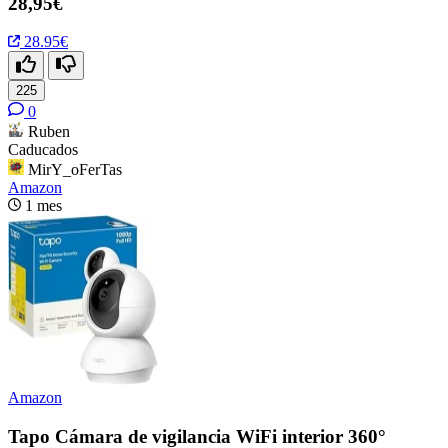
28,95€
28.95€
225
0
Ruben
Caducados
MirY_oFerTas
Amazon
1 mes
Amazon
Tapo Cámara de vigilancia WiFi interior 360°