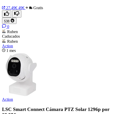
27.49€
49€
Gratis
538
0
Ruben
Caducados
Ruben
Action
1 mes
Action
LSC Smart Connect Cámara PTZ Solar 1296p por