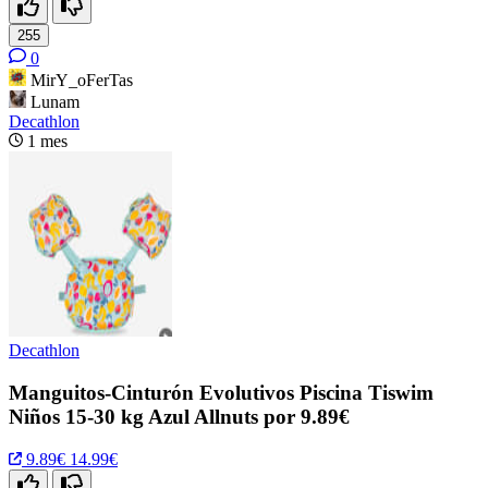
255
0
MirY_oFerTas
Lunam
Decathlon
1 mes
Decathlon
Manguitos-Cinturón Evolutivos Piscina Tiswim
Niños 15-30 kg Azul Allnuts por 9.89€
9.89€
14.99€