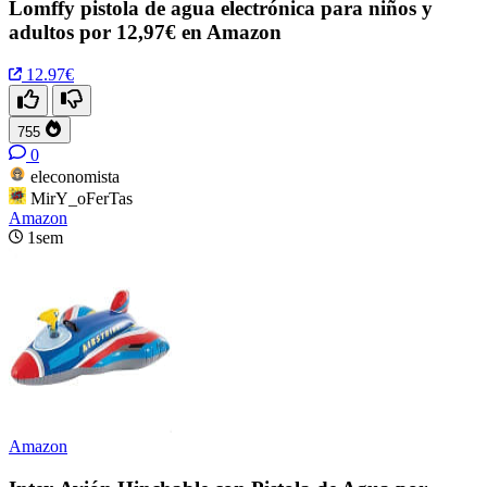
Lomffy pistola de agua electrónica para niños y
adultos por 12,97€ en Amazon
12.97€
755
0
eleconomista
MirY_oFerTas
Amazon
1sem
Amazon