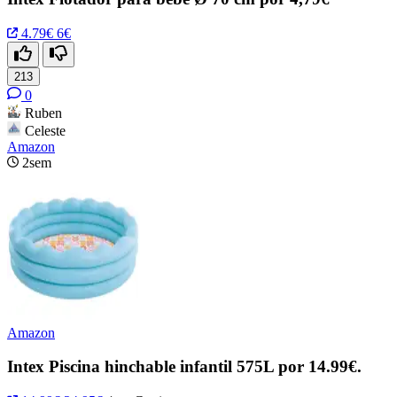
4.79€
6€
213
0
Ruben
Celeste
Amazon
2sem
Amazon
Intex Piscina hinchable infantil 575L por 14.99€.