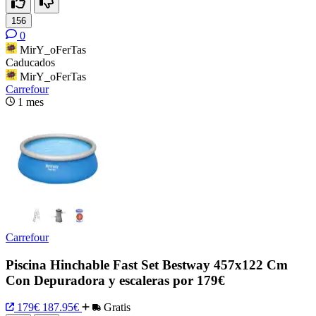
156
0
MirY_oFerTas
Caducados
MirY_oFerTas
Carrefour
1 mes
Carrefour
Piscina Hinchable Fast Set Bestway 457x122 Cm
Con Depuradora y escaleras por 179€
179€
187.95€
Gratis