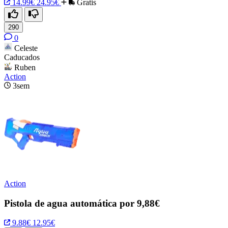
14.99€
24.95€
Gratis
290
0
Celeste
Caducados
Ruben
Action
3sem
Action
Pistola de agua automática por 9,88€
9.88€
12.95€