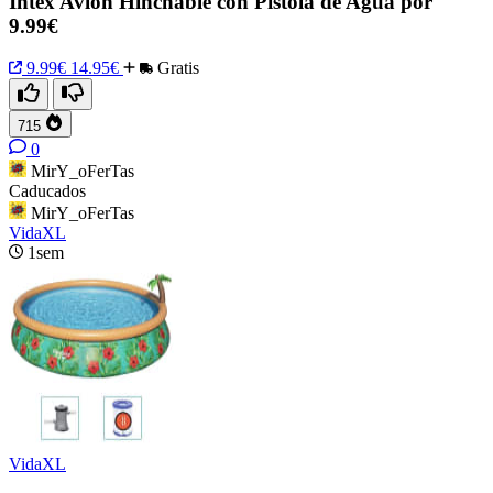
Intex Avión Hinchable con Pistola de Agua por
9.99€
9.99€
14.95€
Gratis
715
0
MirY_oFerTas
Caducados
MirY_oFerTas
VidaXL
1sem
VidaXL