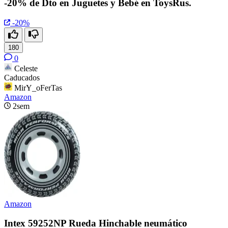
-20% de Dto en Juguetes y Bebé en ToysRus.
-20%
180
0
Celeste
Caducados
MirY_oFerTas
Amazon
2sem
Amazon
Intex 59252NP Rueda Hinchable neumático