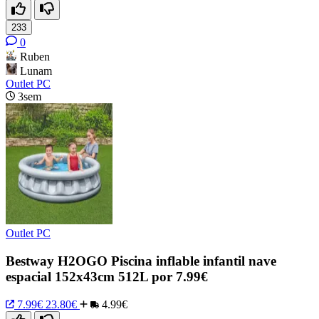
233
0
Ruben
Lunam
Outlet PC
3sem
Outlet PC
Bestway H2OGO Piscina inflable infantil nave
espacial 152x43cm 512L por 7.99€
7.99€
23.80€
4.99€