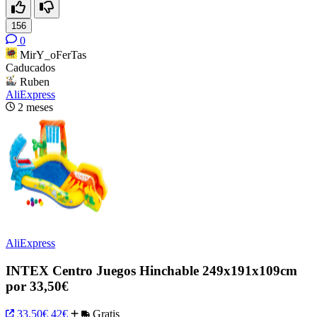
156
0
MirY_oFerTas
Caducados
Ruben
AliExpress
2 meses
AliExpress
INTEX Centro Juegos Hinchable 249x191x109cm
por 33,50€
33.50€
42€
Gratis