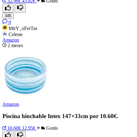
32.96€
43.82€
Gratis
345
0
MirY_oFerTas
Celeste
Amazon
2 meses
Amazon
Piscina hinchable Intex 147×33cm por 10.60€.
10.60€
12.95€
Gratis