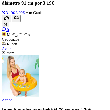
diámetro 91 cm por 3.19€
3.19€
3.99€
Gratis
91
0
MirY_oFerTas
Caducados
Ruben
Action
2sem
Action
Intex Flotador para bebé Ø 70 cm por 4,79€