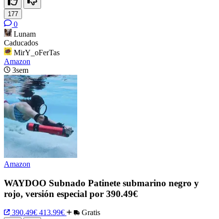
177
0
Lunam
Caducados
MirY_oFerTas
Amazon
3sem
Amazon
WAYDOO Subnado Patinete submarino negro y
rojo, versión especial por 390.49€
390.49€
413.99€
Gratis