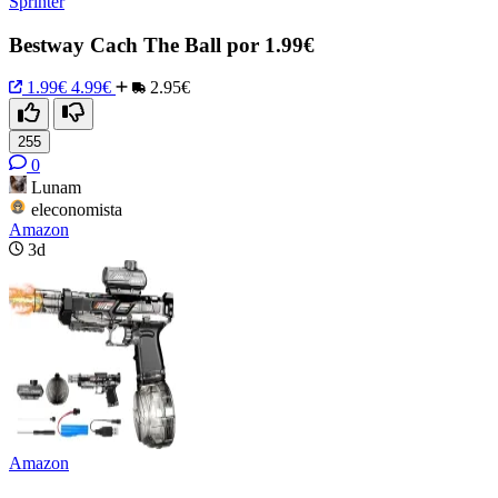
Sprinter
Bestway Cach The Ball por 1.99€
1.99€
4.99€
2.95€
255
0
Lunam
eleconomista
Amazon
3d
Amazon