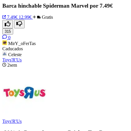
Barca hinchable Spiderman Marvel por 7.49€
7.49€
12.99€
Gratis
315
0
MirY_oFerTas
Caducados
Celeste
Toys'R'Us
2sem
Toys'R'Us