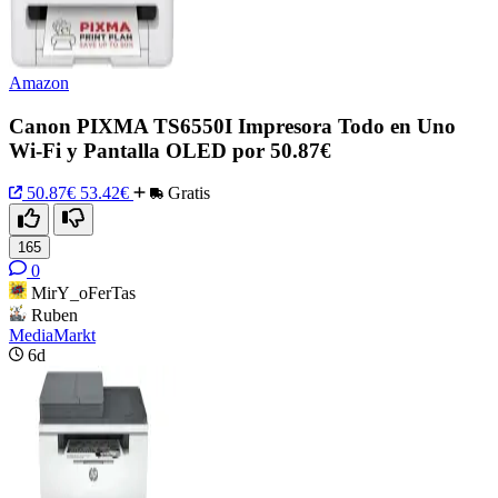
Amazon
Canon PIXMA TS6550I Impresora Todo en Uno
Wi-Fi y Pantalla OLED por 50.87€
50.87€
53.42€
Gratis
165
0
MirY_oFerTas
Ruben
MediaMarkt
6d