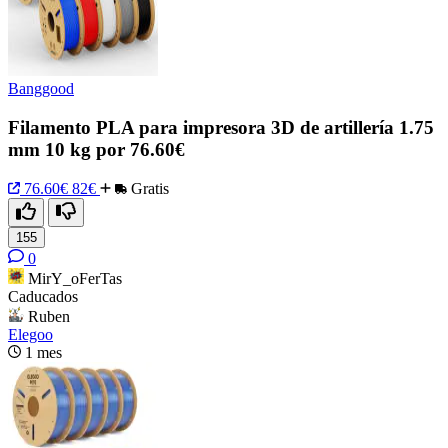
Banggood
Filamento PLA para impresora 3D de artillería 1.75
mm 10 kg por 76.60€
76.60€
82€
Gratis
155
0
MirY_oFerTas
Caducados
Ruben
Elegoo
1 mes