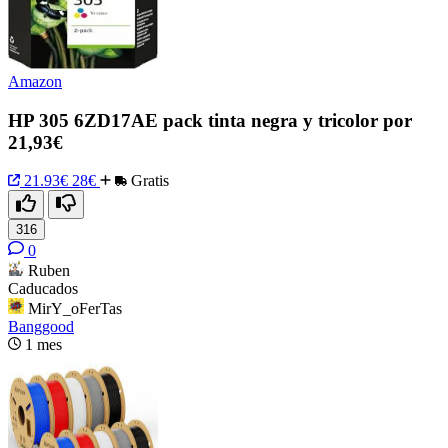
Amazon
HP 305 6ZD17AE pack tinta negra y tricolor por
21,93€
21.93€
28€
Gratis
316
0
Ruben
Caducados
MirY_oFerTas
Banggood
1 mes