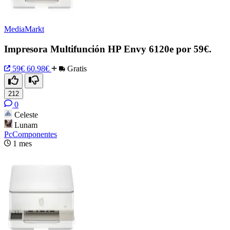
MediaMarkt
Impresora Multifunción HP Envy 6120e por 59€.
59€
60.98€
Gratis
212
0
Celeste
Lunam
PcComponentes
1 mes