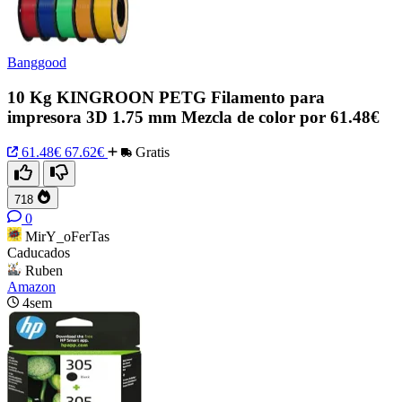
Banggood
10 Kg KINGROON PETG Filamento para
impresora 3D 1.75 mm Mezcla de color por 61.48€
61.48€
67.62€
Gratis
718
0
MirY_oFerTas
Caducados
Ruben
Amazon
4sem