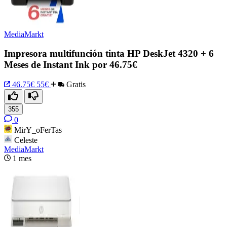
MediaMarkt
Impresora multifunción tinta HP DeskJet 4320 + 6
Meses de Instant Ink por 46.75€
46.75€
55€
Gratis
355
0
MirY_oFerTas
Celeste
MediaMarkt
1 mes