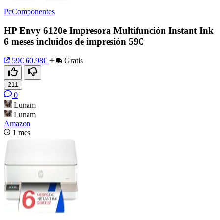
PcComponentes
HP Envy 6120e Impresora Multifunción Instant Ink
6 meses incluidos de impresión 59€
59€
60.98€
Gratis
211
0
Lunam
Lunam
Amazon
1 mes