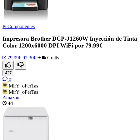
PcComponentes
Impresora Brother DCP-J1260W Inyección de Tinta
Color 1200x6000 DPI WiFi por 79.99€
79.99€
92.30€
Gratis
427
0
MirY_oFerTas
MirY_oFerTas
Amazon
4d