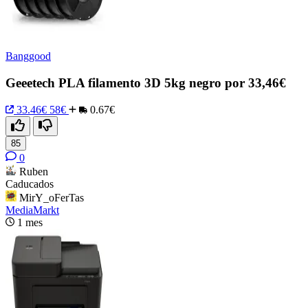
Banggood
Geeetech PLA filamento 3D 5kg negro por 33,46€
33.46€
58€
0.67€
85
0
Ruben
Caducados
MirY_oFerTas
MediaMarkt
1 mes