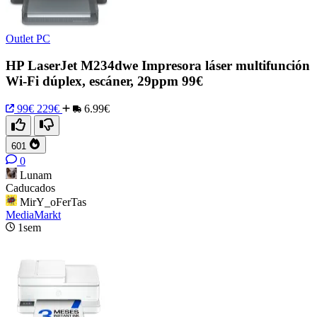
Outlet PC
HP LaserJet M234dwe Impresora láser multifunción
Wi-Fi dúplex, escáner, 29ppm 99€
99€
229€
6.99€
601
0
Lunam
Caducados
MirY_oFerTas
MediaMarkt
1sem