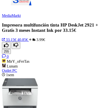
MediaMarkt
Impresora multifunción tinta HP DeskJet 2921 +
Gratis 3 meses Instant Ink por 33.15€
33.15€
40.85€
3.99€
255
0
MirY_oFerTas
Lunam
Outlet PC
1sem