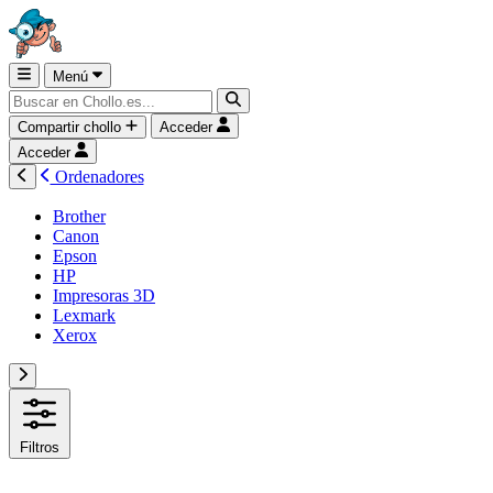
Menú
Compartir chollo
Acceder
Acceder
Ordenadores
Brother
Canon
Epson
HP
Impresoras 3D
Lexmark
Xerox
Filtros