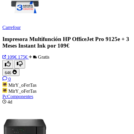
Carrefour
Impresora Multifunción HP OfficeJet Pro 9125e + 3
Meses Instant Ink por 109€
109€
175€
Gratis
646
0
MirY_oFerTas
MirY_oFerTas
PcComponentes
4d