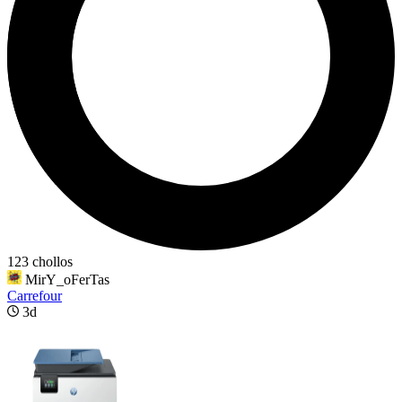
123 chollos
MirY_oFerTas
Carrefour
3d