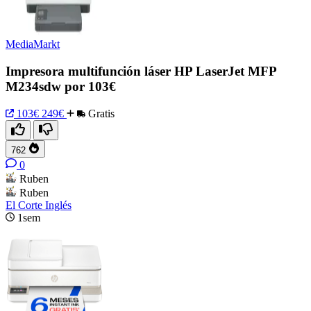
MediaMarkt
Impresora multifunción láser HP LaserJet MFP
M234sdw por 103€
103€
249€
Gratis
762
0
Ruben
Ruben
El Corte Inglés
1sem