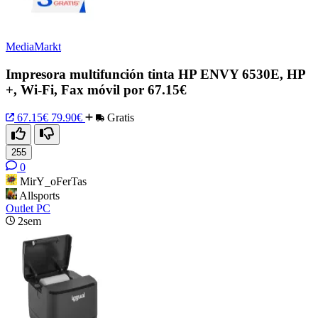
MediaMarkt
Impresora multifunción tinta HP ENVY 6530E, HP
+, Wi-Fi, Fax móvil por 67.15€
67.15€
79.90€
Gratis
255
0
MirY_oFerTas
Allsports
Outlet PC
2sem