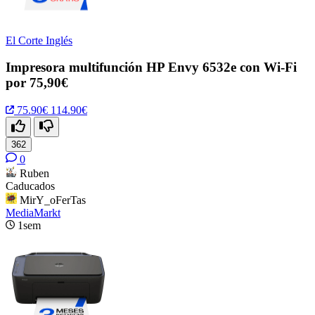
El Corte Inglés
Impresora multifunción HP Envy 6532e con Wi-Fi
por 75,90€
75.90€
114.90€
362
0
Ruben
Caducados
MirY_oFerTas
MediaMarkt
1sem