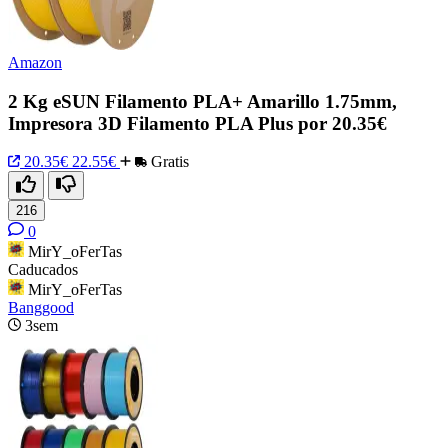
Amazon
2 Kg eSUN Filamento PLA+ Amarillo 1.75mm,
Impresora 3D Filamento PLA Plus por 20.35€
20.35€
22.55€
Gratis
216
0
MirY_oFerTas
Caducados
MirY_oFerTas
Banggood
3sem