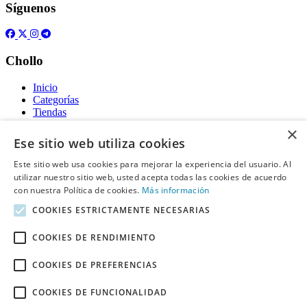
Síguenos
Chollo
Inicio
Categorías
Tiendas
Gratis
×
Ese sitio web utiliza cookies
Acerca de
Este sitio web usa cookies para mejorar la experiencia del usuario. Al
utilizar nuestro sitio web, usted acepta todas las cookies de acuerdo
Sobre nosotros
Contacto
con nuestra Política de cookies.
Más información
Reglas de publicación
COOKIES ESTRICTAMENTE NECESARIAS
Información legal
COOKIES DE RENDIMIENTO
Privacidad
COOKIES DE PREFERENCIAS
Declaración de cookies
Términos y condiciones
Descargo de Responsabilidad
COOKIES DE FUNCIONALIDAD
Aviso y eliminación