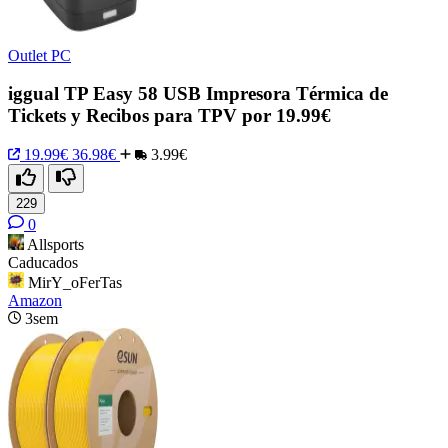
Outlet PC
iggual TP Easy 58 USB Impresora Térmica de
Tickets y Recibos para TPV por 19.99€
19.99€
36.98€
3.99€
229
0
Allsports
Caducados
MirY_oFerTas
Amazon
3sem