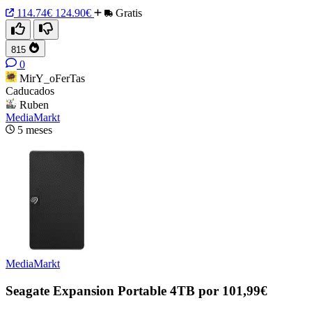
114.74€
124.90€
Gratis
815
0
MirY_oFerTas
Caducados
Ruben
MediaMarkt
5 meses
MediaMarkt
Seagate Expansion Portable 4TB por 101,99€