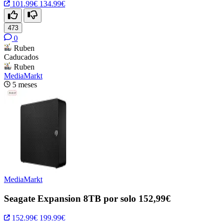
101.99€
134.99€
473
0
Ruben
Caducados
Ruben
MediaMarkt
5 meses
MediaMarkt
Seagate Expansion 8TB por solo 152,99€
152.99€
199.99€