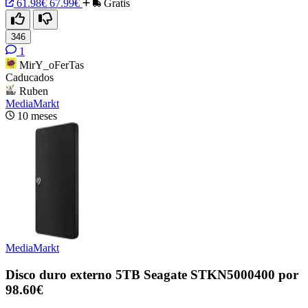
61.98€
67.99€
Gratis
346
1
MirY_oFerTas
Caducados
Ruben
MediaMarkt
10 meses
MediaMarkt
Disco duro externo 5TB Seagate STKN5000400 por
98.60€