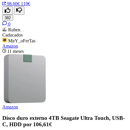
98.60€
119€
382
0
Ruben
Caducados
MirY_oFerTas
Amazon
11 meses
Amazon
Disco duro externo 4TB Seagate Ultra Touch, USB-
C, HDD por 106,61€