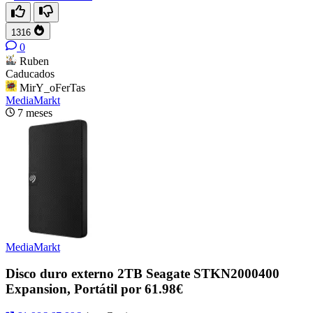
1316
0
Ruben
Caducados
MirY_oFerTas
MediaMarkt
7 meses
MediaMarkt
Disco duro externo 2TB Seagate STKN2000400
Expansion, Portátil por 61.98€