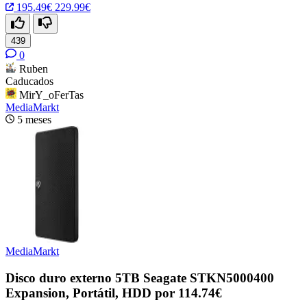
195.49€
229.99€
439
0
Ruben
Caducados
MirY_oFerTas
MediaMarkt
5 meses
MediaMarkt
Disco duro externo 5TB ‎Seagate STKN5000400
Expansion, Portátil, HDD por 114.74€