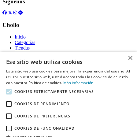
Síguenos
Chollo
Inicio
Categorías
Tiendas
Gratis
×
Ese sitio web utiliza cookies
Acerca de
Este sitio web usa cookies para mejorar la experiencia del usuario. Al
utilizar nuestro sitio web, usted acepta todas las cookies de acuerdo
Sobre nosotros
Contacto
con nuestra Política de cookies.
Más información
Reglas de publicación
COOKIES ESTRICTAMENTE NECESARIAS
Información legal
COOKIES DE RENDIMIENTO
Privacidad
COOKIES DE PREFERENCIAS
Declaración de cookies
Términos y condiciones
Descargo de Responsabilidad
COOKIES DE FUNCIONALIDAD
Aviso y eliminación