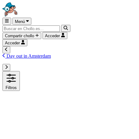
Menú
Compartir chollo
Acceder
Acceder
Day out in Amsterdam
Filtros