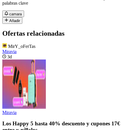
palabras clave
camara
Añadir
Ofertas relacionadas
MirY_oFerTas
Miravia
3d
Miravia
Los Happy 5 hasta 40% descuento y cupones 17€
entra y pillalos