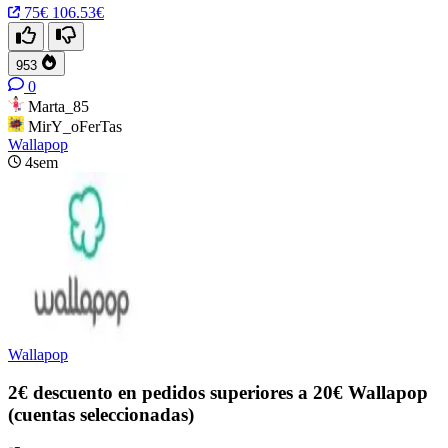
75€
106.53€
953
0
Marta_85
MirY_oFerTas
Wallapop
4sem
Wallapop
2€ descuento en pedidos superiores a 20€ Wallapop
(cuentas seleccionadas)