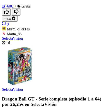
-60€
Gratis
1064
0
MirY_oFerTas
Marta_85
SelectaVisión
1d
SelectaVisión
Dragon Ball GT - Serie completa (episodio 1 a 64)
por 26,25€ en SelectaVisión