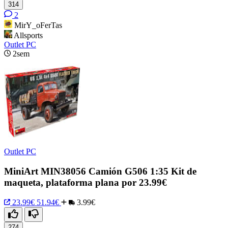
314
2
MirY_oFerTas
Allsports
Outlet PC
2sem
Outlet PC
MiniArt MIN38056 Camión G506 1:35 Kit de
maqueta, plataforma plana por 23.99€
23.99€
51.94€
3.99€
274