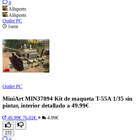
0
Allsports
Allsports
Outlet PC
1sem
Outlet PC
MiniArt MIN37094 Kit de maqueta T-55A 1/35 sin
pintar, interior detallado a 49.99€
49.99€
76.02€
4.99€
272
0