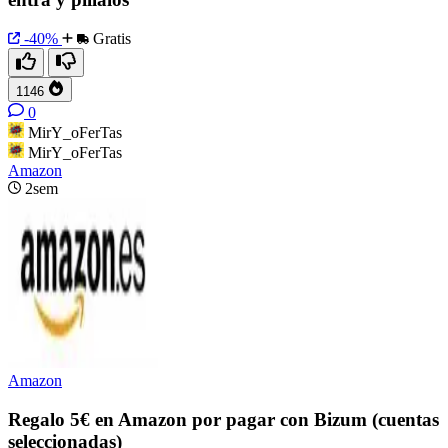
-40%
Gratis
1146
0
MirY_oFerTas
MirY_oFerTas
Amazon
2sem
Amazon
Regalo 5€ en Amazon por pagar con Bizum (cuentas
seleccionadas)