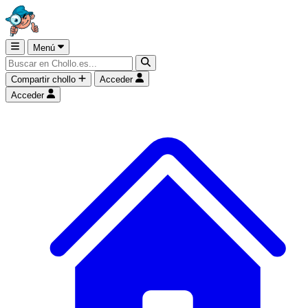
Menú
Compartir chollo
Acceder
Acceder