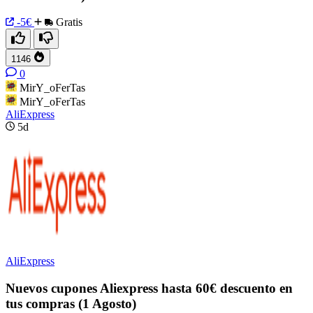
-5€
Gratis
1146
0
MirY_oFerTas
MirY_oFerTas
AliExpress
5d
AliExpress
Nuevos cupones Aliexpress hasta 60€ descuento en
tus compras (1 Agosto)