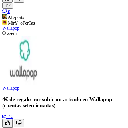
342
0
Allsports
MirY_oFerTas
Wallapop
2sem
Wallapop
4€ de regalo por subir un artículo en Wallapop
(cuentas seleccionadas)
-4€