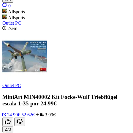
0
Allsports
Allsports
Outlet PC
2sem
Outlet PC
MiniArt MIN40002 Kit Focke-Wulf Triebflügel
escala 1:35 por 24.99€
24.99€
52.62€
3.99€
273