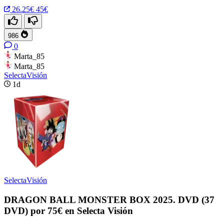
26.25€
45€
986
0
Marta_85
Marta_85
SelectaVisión
1d
SelectaVisión
DRAGON BALL MONSTER BOX 2025. DVD (37
DVD) por 75€ en Selecta Visión