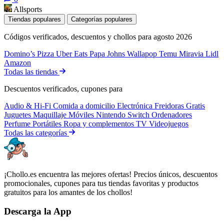
Allsports
Tiendas populares
Categorías populares
Códigos verificados, descuentos y chollos para agosto 2026
Domino’s Pizza
Uber Eats
Papa Johns
Wallapop
Temu
Miravia
Lidl
Amazon
Todas las tiendas
Descuentos verificados, cupones para
Audio & Hi-Fi
Comida a domicilio
Electrónica
Freidoras
Gratis
Juguetes
Maquillaje
Móviles
Nintendo Switch
Ordenadores
Perfume
Portátiles
Ropa y complementos
TV
Videojuegos
Todas las categorías
¡Chollo.es encuentra las mejores ofertas! Precios únicos, descuentos
promocionales, cupones para tus tiendas favoritas y productos
gratuitos para los amantes de los chollos!
Descarga la App