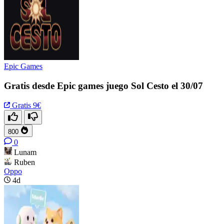
Epic Games
Gratis desde Epic games juego Sol Cesto el 30/07
Gratis
9€
800
0
Lunam
Ruben
Oppo
4d