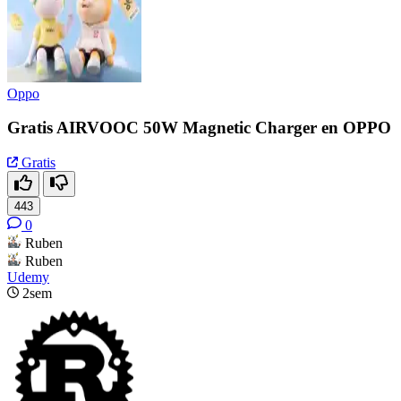
Oppo
Gratis AIRVOOC 50W Magnetic Charger en OPPO
Gratis
443
0
Ruben
Ruben
Udemy
2sem