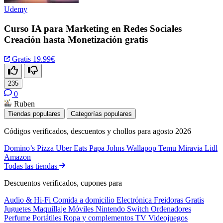
Udemy
Curso IA para Marketing en Redes Sociales
Creación hasta Monetización gratis
Gratis
19.99€
235
0
Ruben
Tiendas populares
Categorías populares
Códigos verificados, descuentos y chollos para agosto 2026
Domino’s Pizza
Uber Eats
Papa Johns
Wallapop
Temu
Miravia
Lidl
Amazon
Todas las tiendas
Descuentos verificados, cupones para
Audio & Hi-Fi
Comida a domicilio
Electrónica
Freidoras
Gratis
Juguetes
Maquillaje
Móviles
Nintendo Switch
Ordenadores
Perfume
Portátiles
Ropa y complementos
TV
Videojuegos