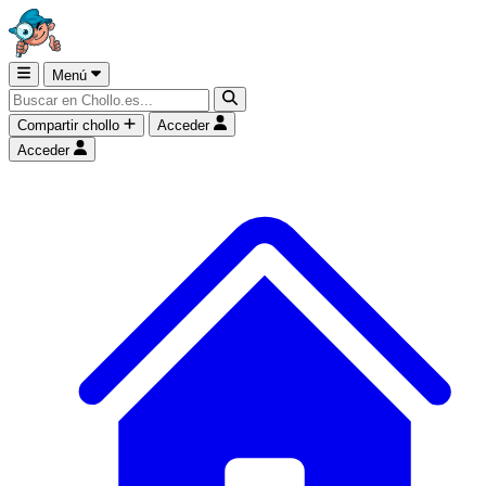
Menú
Compartir chollo
Acceder
Acceder