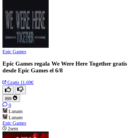
Epic Games
Epic Games regala We Were Here Together gratis
desde Epic Games el 6/8
Gratis
11.69€
899
0
Lunam
Lunam
Epic Games
2sem