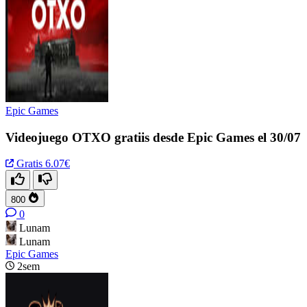
Epic Games
Videojuego OTXO gratiis desde Epic Games el 30/07
Gratis
6.07€
800
0
Lunam
Lunam
Epic Games
2sem