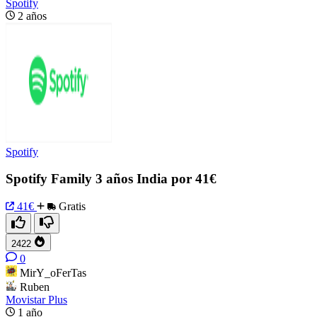
Spotify
2 años
Spotify
Spotify Family 3 años India por 41€
41€
Gratis
2422
0
MirY_oFerTas
Ruben
Movistar Plus
1 año