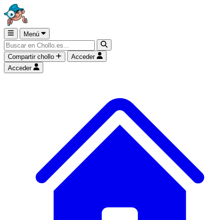
Menú
Compartir chollo
Acceder
Acceder