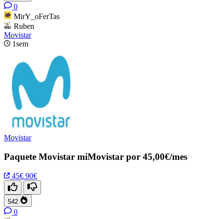
0
MirY_oFerTas
Ruben
Movistar
1sem
Movistar
Paquete Movistar miMovistar por 45,00€/mes
45€
90€
542
0