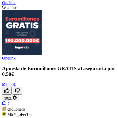
Onelink
4 años
Onelink
Apuesta de Euromillones GRATIS al asegurarla por
0,50€
0,50€
3021
7
chollonero
MirY_oFerTas