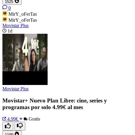
1525
0
MirY_oFerTas
MirY_oFerTas
Movistar Plus
1d
Movistar Plus
Movistar+ Nuevo Plan Libre: cine, series y
programas por solo 4.99€ al mes
4.99€
Gratis
1199