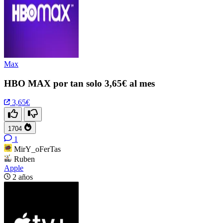
Max
HBO MAX por tan solo 3,65€ al mes
3,65€
1704
1
MirY_oFerTas
Ruben
Apple
2 años