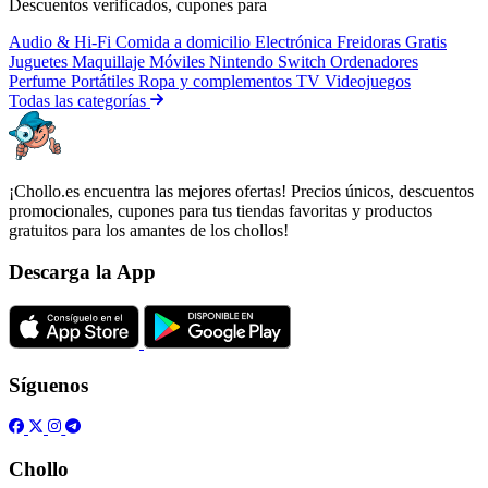
Descuentos verificados, cupones para
Audio & Hi-Fi
Comida a domicilio
Electrónica
Freidoras
Gratis
Juguetes
Maquillaje
Móviles
Nintendo Switch
Ordenadores
Perfume
Portátiles
Ropa y complementos
TV
Videojuegos
Todas las categorías
¡Chollo.es encuentra las mejores ofertas! Precios únicos, descuentos
promocionales, cupones para tus tiendas favoritas y productos
gratuitos para los amantes de los chollos!
Descarga la App
Síguenos
Chollo