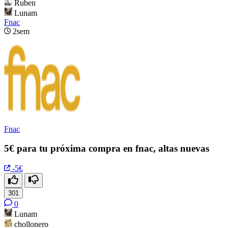
Ruben
Lunam
Fnac
2sem
Fnac
5€ para tu próxima compra en fnac, altas nuevas
-5€
301
0
Lunam
chollonero