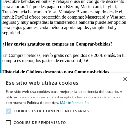
Descubre bebidas en outlet y rebajas o usa un código de descuento
para ahorrar. Tú puedes pagar con Bizum, Mastercard, PayPal,
Transferencia bancaria o Visa. Ventajas: Bizum es rápido desde el
móvil; PayPal ofrece protección de compras; Mastercard y Visa son
seguras y muy aceptadas; la transferencia bancaria puede ser opción
para pagos grandes; cada método aporta rapidez, simplicidad y
seguridad.
¿Hay envíos gratuitos en compras en Comprar-bebidas?
En Comprar-bebidas, envío gratis con pedidos de 200€ o más. Si tu
compra es menor, los gastos de envío son 4,95€.
Historial de Códigos descuento para Comprar-bebidas
×
Ese sitio web utiliza cookies
Encuentra aquí el historial de Comprar-bebidas Códigos descuento
de los últimos meses.
Este sitio web usa cookies para mejorar la experiencia del usuario. Al
utilizar nuestro sitio web, usted acepta todas las cookies de acuerdo
Descuento más alto
enero (30% descuento)
La mayoría Códigos
con nuestra Política de cookies.
Más información
descuento
abril (8)
COOKIES ESTRICTAMENTE NECESARIAS
Descuento en Comprar-bebidas
COOKIES DE RENDIMIENTO
Comprar-bebidas Códigos descuento y ofertas más populares