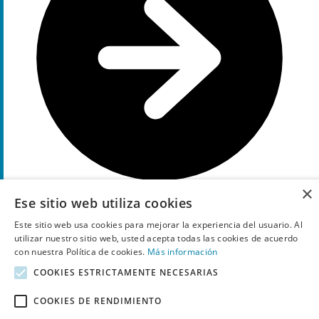
×
Ese sitio web utiliza cookies
Muestra el código
L50
Este sitio web usa cookies para mejorar la experiencia del usuario. Al
utilizar nuestro sitio web, usted acepta todas las cookies de acuerdo
Cosladafon Códigos descuento y ofertas más populares
con nuestra Política de cookies.
Más información
COOKIES ESTRICTAMENTE NECESARIAS
Descuento
Cosladafon descuentos
30€
Descuento directo de -30€
COOKIES DE RENDIMIENTO
239€
Telefomo móvil Oppo A77 5G 128GB 239€