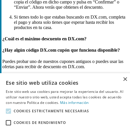
copia el código en dicho campo y pulsa en “Confirmar” o
“Enviar”. Ahora verás que obtienes el descuento.
Si tienes todo lo que estabas buscando en DX.com, completa
el pago y ahora solo tienes que esperar hasta recibir los
productos en tu casa.
¿Cuál es el máximo descuento en DX.com?
¿Hay algún código DX.com cupón que funciona disponible?
Puedes probar uno de nuestros cupones antiguos o puedes usar las
ofertas para recibir de descuento en DX.com.
×
¿Cómo obtienes el mayor descuento en DX.com?
Ese sitio web utiliza cookies
El descuento más elevado en DX.com es ahora de descuento para
Este sitio web usa cookies para mejorar la experiencia del usuario. Al
productos en las rebajas. Si quieres probar uno de los cupones
utilizar nuestro sitio web, usted acepta todas las cookies de acuerdo
antiguos que proporcionaban 2,50€ de descuento EXTRA en la
con nuestra Política de cookies.
Más información
tienda de DX.com.
COOKIES ESTRICTAMENTE NECESARIAS
Descuento en DX.com
COOKIES DE RENDIMIENTO
DX.com cupones y ofertas más populares