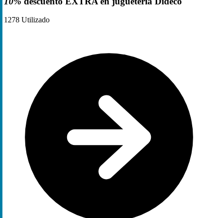
10%
descuento EXTRA en juguetería Dideco
1278
Utilizado