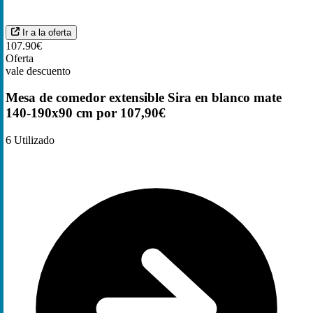
Ir a la oferta
107.90€
Oferta
vale descuento
Mesa de comedor extensible Sira en blanco mate
140-190x90 cm por 107,90€
6
Utilizado