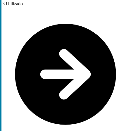
3
Utilizado