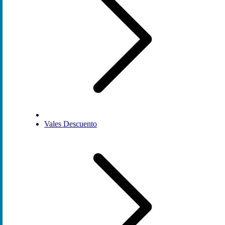
Vales Descuento