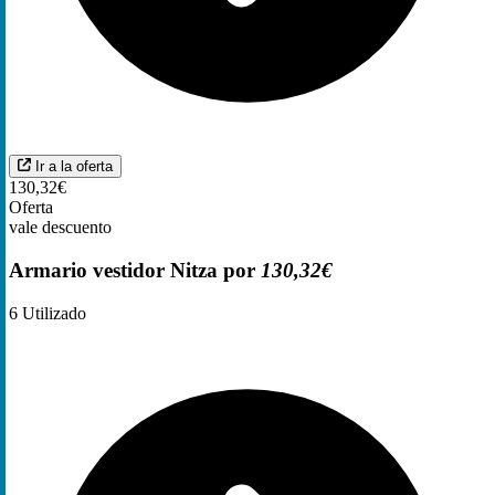
Ir a la oferta
130,32€
Oferta
vale descuento
Armario vestidor Nitza por
130,32€
6
Utilizado