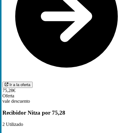
Ir a la oferta
75,28€
Oferta
vale descuento
Recibidor Nitza por 75,28
2
Utilizado