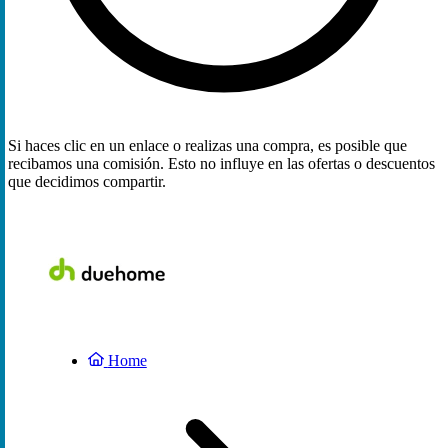
Si haces clic en un enlace o realizas una compra, es posible que
recibamos una comisión. Esto no influye en las ofertas o descuentos
que decidimos compartir.
Home