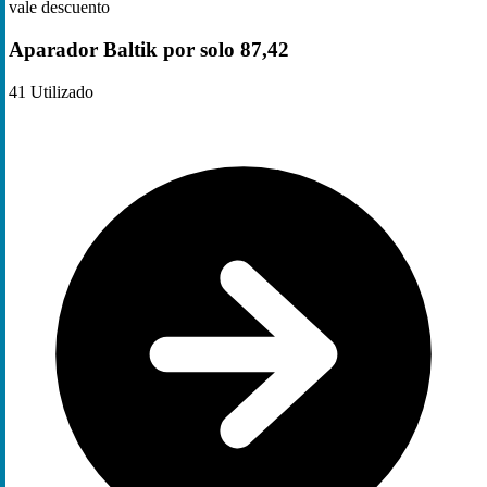
vale descuento
Aparador Baltik por solo 87,42
41
Utilizado