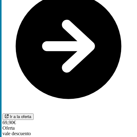
Ir a la oferta
69,90€
Oferta
vale descuento