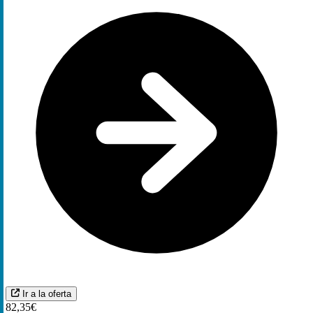
Ir a la oferta
82,35€