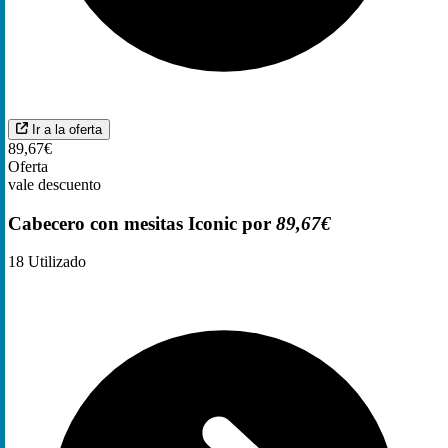
Ir a la oferta
89,67€
Oferta
vale descuento
Cabecero con mesitas Iconic por
89,67€
18
Utilizado