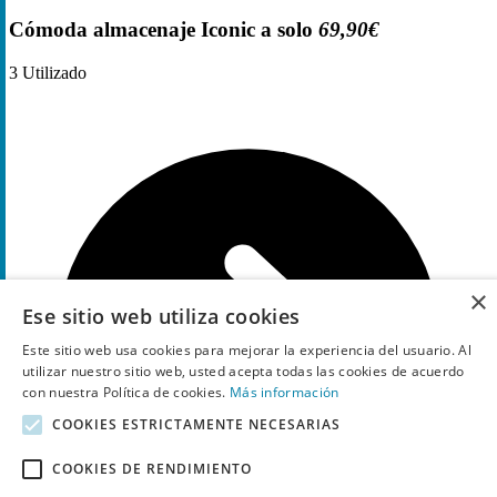
Cómoda almacenaje Iconic a solo
69,90€
3
Utilizado
×
Ese sitio web utiliza cookies
Este sitio web usa cookies para mejorar la experiencia del usuario. Al
utilizar nuestro sitio web, usted acepta todas las cookies de acuerdo
con nuestra Política de cookies.
Más información
COOKIES ESTRICTAMENTE NECESARIAS
COOKIES DE RENDIMIENTO