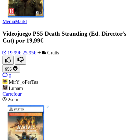
MediaMarkt
Videojuego PS5 Death Stranding (Ed. Director's
Cut) por 19,99€
19.99€
25.95€
Gratis
955
0
MirY_oFerTas
Lunam
Carrefour
2sem