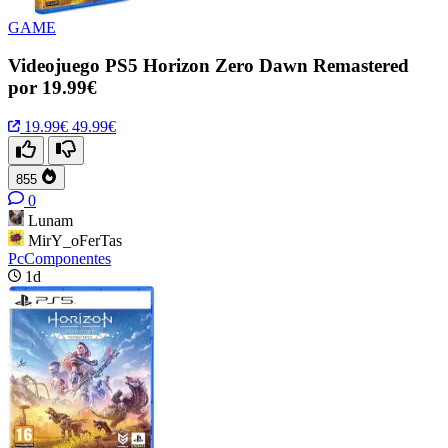
GAME
Videojuego PS5 Horizon Zero Dawn Remastered
por 19.99€
19.99€
49.99€
855
0
Lunam
MirY_oFerTas
PcComponentes
1d