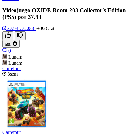
Videojuego OXIDE Room 208 Collector's Edition
(PS5) por 37.93
37.93€
72.96€
Gratis
600
0
Lunam
Lunam
Carrefour
3sem
Carrefour