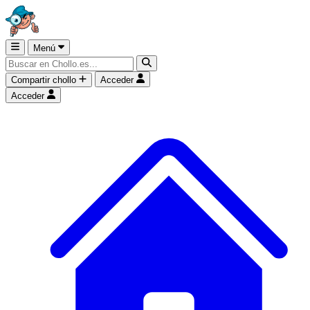
Menú
Compartir chollo
Acceder
Acceder