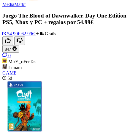
MediaMarkt
Juego The Blood of Dawnwalker. Day One Edition
PS5, Xbox y PC + regalos por 54.99€
54.99€
62.99€
Gratis
847
0
MirY_oFerTas
Lunam
GAME
5d