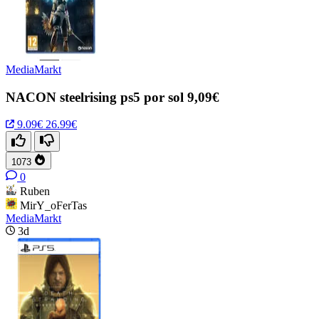
MediaMarkt
NACON steelrising ps5 por sol 9,09€
9.09€
26.99€
1073
0
Ruben
MirY_oFerTas
MediaMarkt
3d