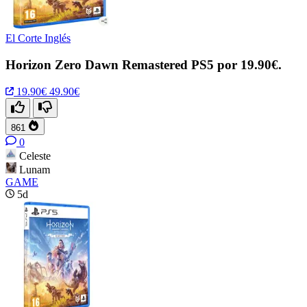
El Corte Inglés
Horizon Zero Dawn Remastered PS5 por 19.90€.
19.90€
49.90€
861
0
Celeste
Lunam
GAME
5d