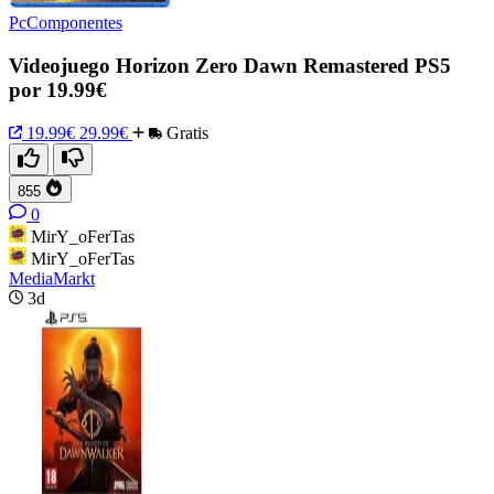
PcComponentes
Videojuego Horizon Zero Dawn Remastered PS5
por 19.99€
19.99€
29.99€
Gratis
855
0
MirY_oFerTas
MirY_oFerTas
MediaMarkt
3d