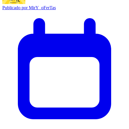
Publicado por
MirY_oFerTas