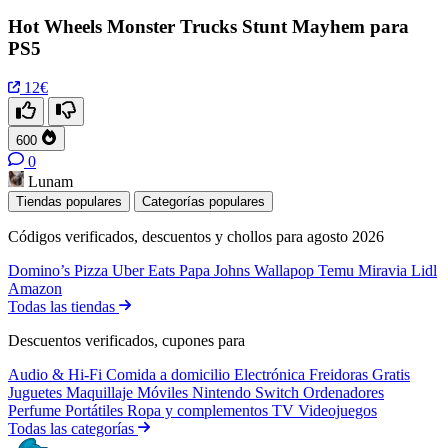
Hot Wheels Monster Trucks Stunt Mayhem para
PS5
12€
600
0
Lunam
Tiendas populares
Categorías populares
Códigos verificados, descuentos y chollos para agosto 2026
Domino’s Pizza
Uber Eats
Papa Johns
Wallapop
Temu
Miravia
Lidl
Amazon
Todas las tiendas
Descuentos verificados, cupones para
Audio & Hi-Fi
Comida a domicilio
Electrónica
Freidoras
Gratis
Juguetes
Maquillaje
Móviles
Nintendo Switch
Ordenadores
Perfume
Portátiles
Ropa y complementos
TV
Videojuegos
Todas las categorías