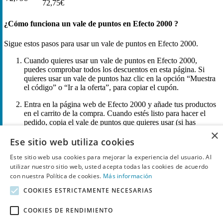
72,75€
¿Cómo funciona un vale de puntos en Efecto 2000 ?
Sigue estos pasos para usar un vale de puntos en Efecto 2000.
Cuando quieres usar un vale de puntos en Efecto 2000,
puedes comprobar todos los descuentos en esta página. Si
quieres usar un vale de puntos haz clic en la opción “Muestra
el código” o “Ir a la oferta”, para copiar el cupón.
Entra en la página web de Efecto 2000 y añade tus productos
en el carrito de la compra. Cuando estés listo para hacer el
pedido, copia el vale de puntos que quieres usar (si has
pulsado en una oferta, no tendrás que copiar ningún código).
×
Ese sitio web utiliza cookies
Cuando hayas hecho esto, acude a la página de pago y busca
el campo de “Código de descuento”, “Cupón de descuento” o
Este sitio web usa cookies para mejorar la experiencia del usuario. Al
“Cupón promocional”. Cuando hayas encontrado este campo,
utilizar nuestro sitio web, usted acepta todas las cookies de acuerdo
copia el código en dicho campo y pulsa en “Confirmar” o
con nuestra Política de cookies.
Más información
“Enviar”. Ahora verás que obtienes el descuento.
COOKIES ESTRICTAMENTE NECESARIAS
Si tienes todo lo que estabas buscando en Efecto 2000,
completa el pago y ahora solo tienes que esperar hasta recibir
COOKIES DE RENDIMIENTO
los productos en tu casa.