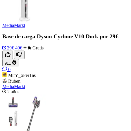
MediaMarkt
Base de carga Dyson Cyclone V10 Dock por 29€
29€
49€
Gratis
911
0
MirY_oFerTas
Ruben
MediaMarkt
2 años