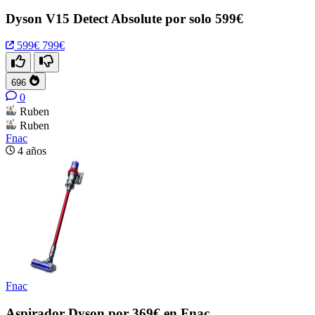
Dyson V15 Detect Absolute por solo 599€
599€
799€
696
0
Ruben
Ruben
Fnac
4 años
Fnac
Aspirador Dyson por 369€ en Fnac