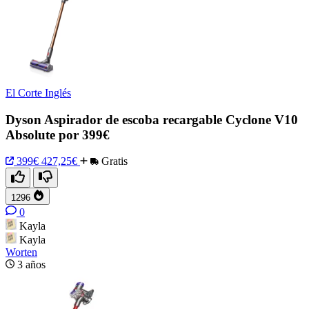
El Corte Inglés
Dyson Aspirador de escoba recargable Cyclone V10
Absolute por 399€
399€
427,25€
Gratis
1296
0
Kayla
Kayla
Worten
3 años