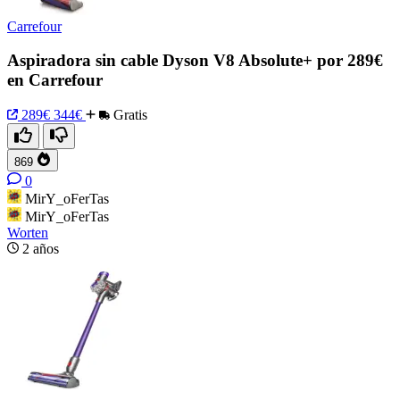
Carrefour
Aspiradora sin cable Dyson V8 Absolute+ por 289€
en Carrefour
289€
344€
Gratis
869
0
MirY_oFerTas
MirY_oFerTas
Worten
2 años