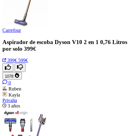
Carrefour
Aspirador de escoba Dyson V10 2 en 1 0,76 Litros
por solo 399€
399€
599€
1078
0
Ruben
Kayla
Privalia
3 años