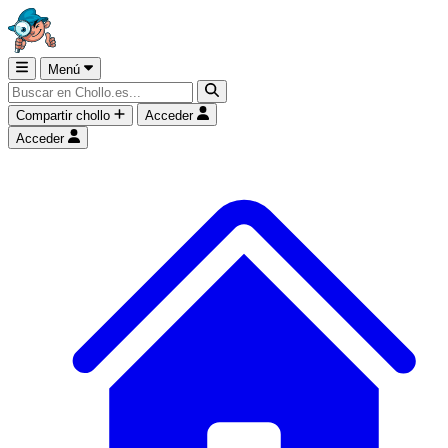
Menú
Compartir chollo
Acceder
Acceder