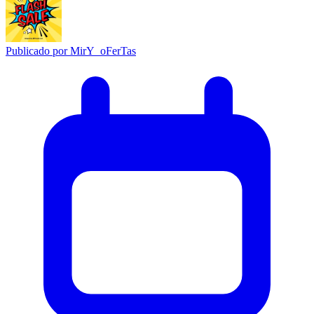
Publicado por
MirY_oFerTas