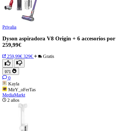
Privalia
Dyson aspiradora V8 Origin + 6 accesorios por
259,99€
259,99€
329€
Gratis
971
0
Kayla
MirY_oFerTas
MediaMarkt
2 años