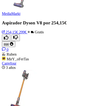
MediaMarkt
Aspirador Dyson V8 por 254,15€
254,15€
299€
Gratis
898
0
Ruben
MirY_oFerTas
Carrefour
3 años