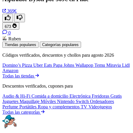
369€
673
0
Ruben
Tiendas populares
Categorías populares
Códigos verificados, descuentos y chollos para agosto 2026
Domino’s Pizza
Uber Eats
Papa Johns
Wallapop
Temu
Miravia
Lidl
Amazon
Todas las tiendas
Descuentos verificados, cupones para
Audio & Hi-Fi
Comida a domicilio
Electrónica
Freidoras
Gratis
Juguetes
Maquillaje
Móviles
Nintendo Switch
Ordenadores
Perfume
Portátiles
Ropa y complementos
TV
Videojuegos
Todas las categorías