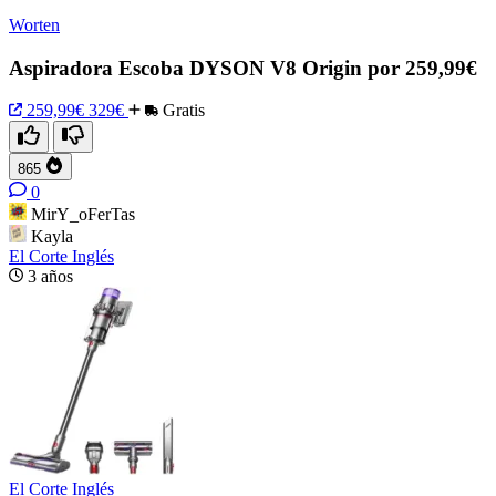
Worten
Aspiradora Escoba DYSON V8 Origin por 259,99€
259,99€
329€
Gratis
865
0
MirY_oFerTas
Kayla
El Corte Inglés
3 años
El Corte Inglés