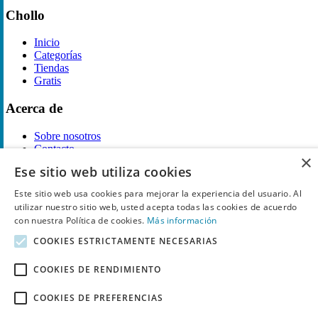
Chollo
Inicio
Categorías
Tiendas
Gratis
Acerca de
Sobre nosotros
Contacto
×
Reglas de publicación
Ese sitio web utiliza cookies
Información legal
Este sitio web usa cookies para mejorar la experiencia del usuario. Al
utilizar nuestro sitio web, usted acepta todas las cookies de acuerdo
Privacidad
con nuestra Política de cookies.
Más información
Declaración de cookies
COOKIES ESTRICTAMENTE NECESARIAS
Términos y condiciones
Descargo de Responsabilidad
Aviso y eliminación
COOKIES DE RENDIMIENTO
Derechos de autor ©
Chollo
2026. Todos los derechos quedan
COOKIES DE PREFERENCIAS
reservados.