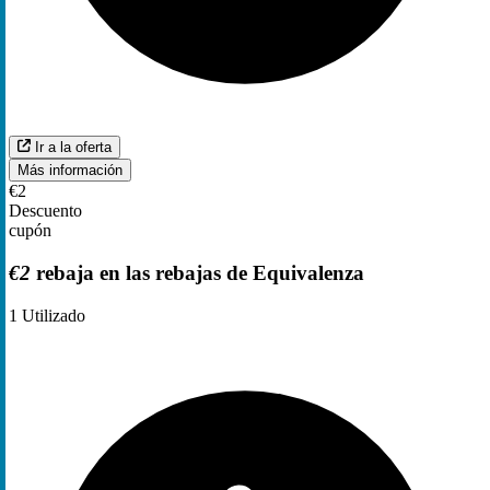
Ir a la oferta
Más información
€2
Descuento
cupón
€2
rebaja en las rebajas de Equivalenza
1
Utilizado