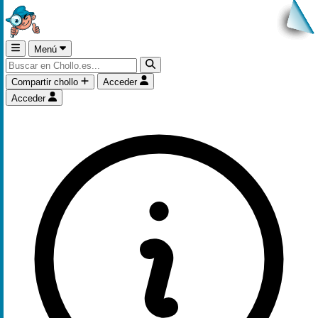
Menú
Compartir chollo
Acceder
Acceder