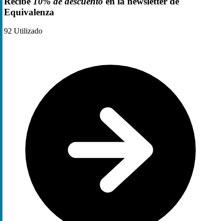
Recibe
10% de descuento
en la newsletter de
Equivalenza
92
Utilizado