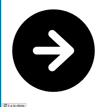
Ir a la oferta