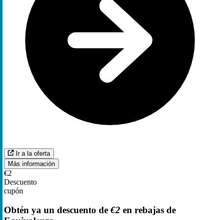
Ir a la oferta
Más información
€2
Descuento
cupón
Obtén ya un descuento de
€2
en rebajas de