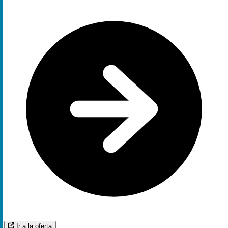
Ir a la oferta