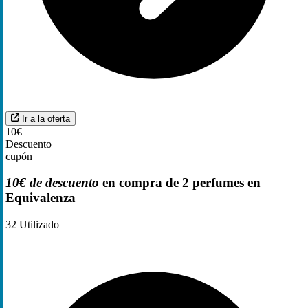
Ir a la oferta
10€
Descuento
cupón
10€ de descuento
en compra de 2 perfumes en
Equivalenza
32
Utilizado