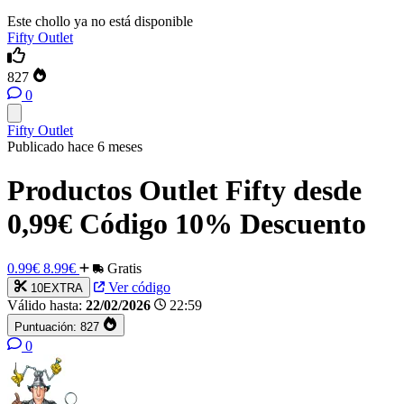
Este chollo ya no está disponible
Fifty Outlet
827
0
Fifty Outlet
Publicado hace 6 meses
Productos Outlet Fifty desde
0,99€ Código 10% Descuento
0.99€
8.99€
Gratis
Ver código
10EXTRA
Válido hasta:
22/02/2026
22:59
Puntuación:
827
0