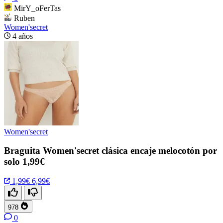
MirY_oFerTas
Ruben
Women'secret
4 años
Women'secret
Braguita Women'secret clásica encaje melocotón por
solo 1,99€
1,99€
6,99€
978
0