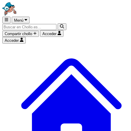
Menú
Compartir chollo
Acceder
Acceder