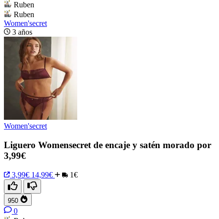
Ruben
Ruben
Women'secret
3 años
Women'secret
Liguero Womensecret de encaje y satén morado por
3,99€
3,99€
14,99€
1€
950
0