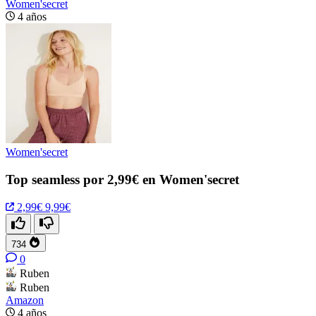
Women'secret
4 años
Women'secret
Top seamless por 2,99€ en Women'secret
2,99€
9,99€
734
0
Ruben
Ruben
Amazon
4 años