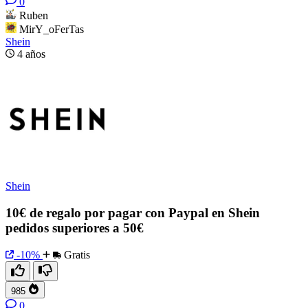
0
Ruben
MirY_oFerTas
Shein
4 años
Shein
10€ de regalo por pagar con Paypal en Shein
pedidos superiores a 50€
-10%
Gratis
985
0