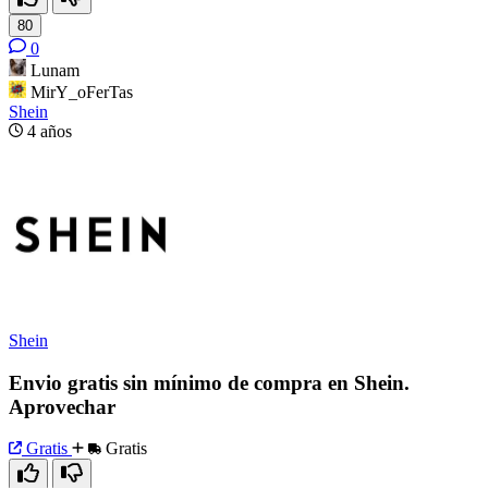
80
0
Lunam
MirY_oFerTas
Shein
4 años
Shein
Envio gratis sin mínimo de compra en Shein.
Aprovechar
Gratis
Gratis