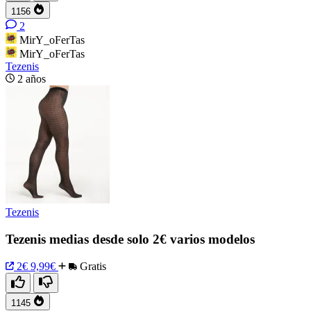
1156
2
MirY_oFerTas
MirY_oFerTas
Tezenis
2 años
Tezenis
Tezenis medias desde solo 2€ varios modelos
2€
9,99€
Gratis
1145