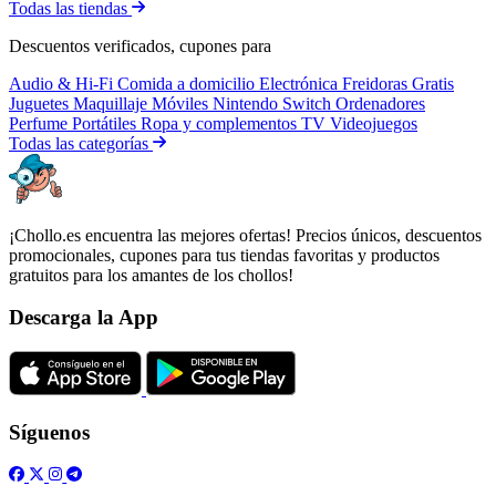
Todas las tiendas
Descuentos verificados, cupones para
Audio & Hi-Fi
Comida a domicilio
Electrónica
Freidoras
Gratis
Juguetes
Maquillaje
Móviles
Nintendo Switch
Ordenadores
Perfume
Portátiles
Ropa y complementos
TV
Videojuegos
Todas las categorías
¡Chollo.es encuentra las mejores ofertas! Precios únicos, descuentos
promocionales, cupones para tus tiendas favoritas y productos
gratuitos para los amantes de los chollos!
Descarga la App
Síguenos