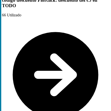
código descuento Florclick: descuento del
€5
en
TODO
66
Utilizado