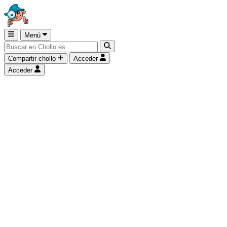
Menú
Compartir chollo
Acceder
Acceder