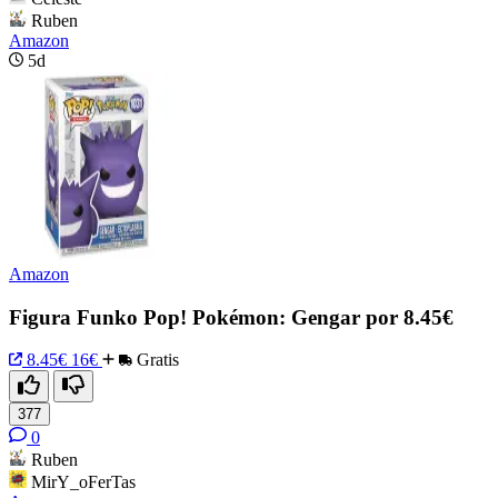
Ruben
Amazon
5d
Amazon
Figura Funko Pop! Pokémon: Gengar por 8.45€
8.45€
16€
Gratis
377
0
Ruben
MirY_oFerTas