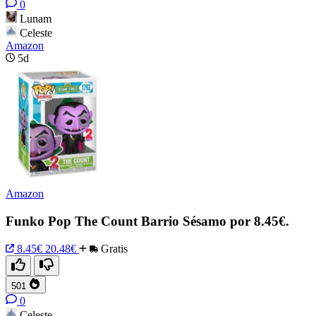
0
Lunam
Celeste
Amazon
5d
Amazon
Funko Pop The Count Barrio Sésamo por 8.45€.
8.45€
20.48€
Gratis
501
0
Celeste