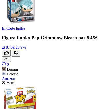
El Corte Inglés
Figura Funko Pop Grimmjow Bleach por 8.45€
8.45€
20.97€
245
0
Lunam
Celeste
Amazon
2sem