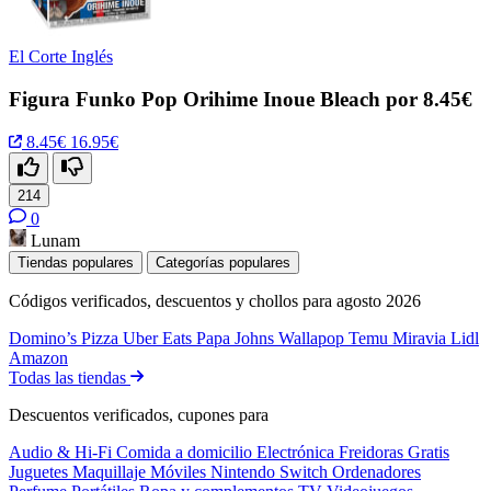
El Corte Inglés
Figura Funko Pop Orihime Inoue Bleach por 8.45€
8.45€
16.95€
214
0
Lunam
Tiendas populares
Categorías populares
Códigos verificados, descuentos y chollos para agosto 2026
Domino’s Pizza
Uber Eats
Papa Johns
Wallapop
Temu
Miravia
Lidl
Amazon
Todas las tiendas
Descuentos verificados, cupones para
Audio & Hi-Fi
Comida a domicilio
Electrónica
Freidoras
Gratis
Juguetes
Maquillaje
Móviles
Nintendo Switch
Ordenadores