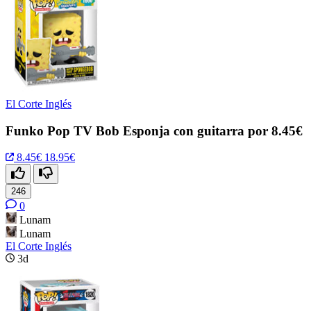
El Corte Inglés
Funko Pop TV Bob Esponja con guitarra por 8.45€
8.45€
18.95€
246
0
Lunam
Lunam
El Corte Inglés
3d