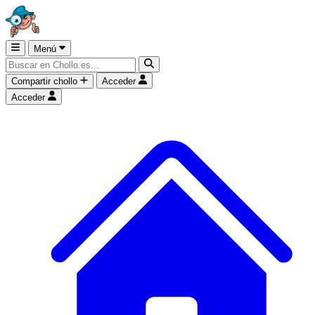
Menú
Compartir chollo
Acceder
Acceder