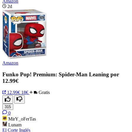
Amazon
2d
Amazon
Funko Pop! Premium: Spider-Man Leaning por
12.99€
12.99€
18€
Gratis
315
0
MirY_oFerTas
Lunam
El Corte Inglés