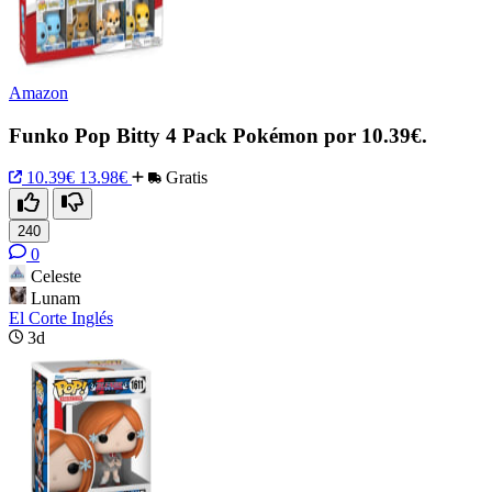
Amazon
Funko Pop Bitty 4 Pack Pokémon por 10.39€.
10.39€
13.98€
Gratis
240
0
Celeste
Lunam
El Corte Inglés
3d