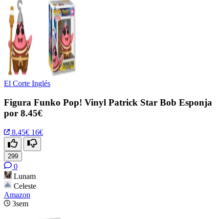
El Corte Inglés
Figura Funko Pop! Vinyl Patrick Star Bob Esponja
por 8.45€
8.45€
16€
299
0
Lunam
Celeste
Amazon
3sem