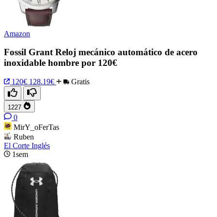
Amazon
Fossil Grant Reloj mecánico automático de acero
inoxidable hombre por 120€
120€
128.19€
Gratis
1227
0
MirY_oFerTas
Ruben
El Corte Inglés
1sem