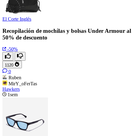
El Corte Inglés
Recopilación de mochilas y bolsas Under Armour al
50% de descuento
-50%
1120
0
Ruben
MirY_oFerTas
Hawkers
1sem