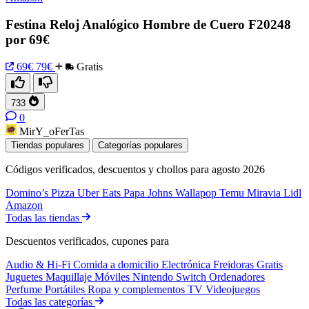
Festina Reloj Analógico Hombre de Cuero F20248
por 69€
69€
79€
Gratis
733
0
MirY_oFerTas
Tiendas populares
Categorías populares
Códigos verificados, descuentos y chollos para agosto 2026
Domino’s Pizza
Uber Eats
Papa Johns
Wallapop
Temu
Miravia
Lidl
Amazon
Todas las tiendas
Descuentos verificados, cupones para
Audio & Hi-Fi
Comida a domicilio
Electrónica
Freidoras
Gratis
Juguetes
Maquillaje
Móviles
Nintendo Switch
Ordenadores
Perfume
Portátiles
Ropa y complementos
TV
Videojuegos
Todas las categorías