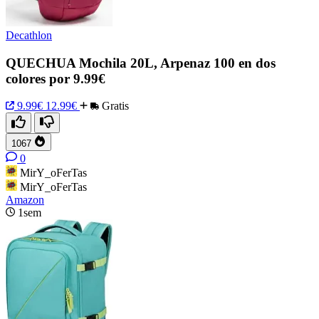
Decathlon
QUECHUA Mochila 20L, Arpenaz 100 en dos
colores por 9.99€
9.99€
12.99€
Gratis
1067
0
MirY_oFerTas
MirY_oFerTas
Amazon
1sem