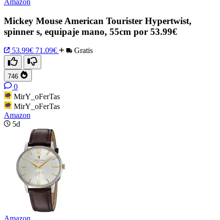
Amazon
Mickey Mouse American Tourister Hypertwist,
spinner s, equipaje mano, 55cm por 53.99€
53.99€
71.09€
Gratis
746
0
MirY_oFerTas
MirY_oFerTas
Amazon
5d
Amazon