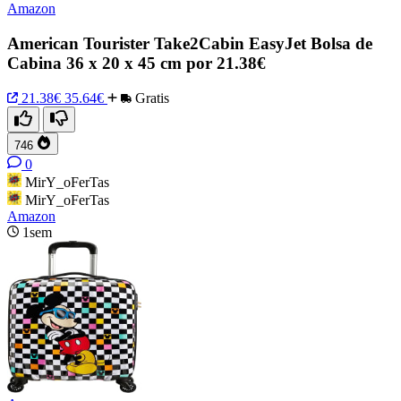
Amazon
American Tourister Take2Cabin EasyJet Bolsa de
Cabina 36 x 20 x 45 cm por 21.38€
21.38€
35.64€
Gratis
746
0
MirY_oFerTas
MirY_oFerTas
Amazon
1sem