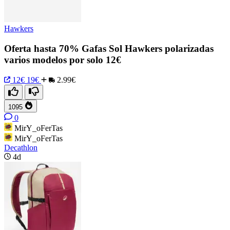
Hawkers
Oferta hasta 70% Gafas Sol Hawkers polarizadas
varios modelos por solo 12€
12€
19€
2.99€
1095
0
MirY_oFerTas
MirY_oFerTas
Decathlon
4d