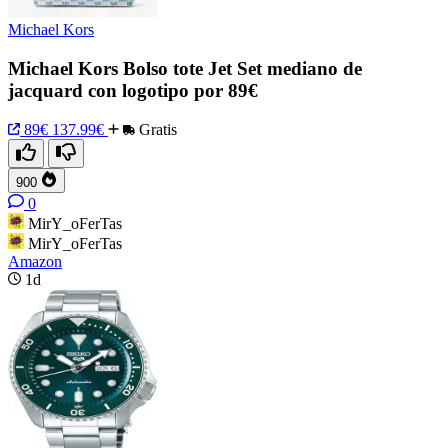
Michael Kors
Michael Kors Bolso tote Jet Set mediano de
jacquard con logotipo por 89€
89€
137.99€
Gratis
900
0
MirY_oFerTas
MirY_oFerTas
Amazon
1d