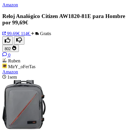
Amazon
Reloj Analógico Citizen AW1820-81E para Hombre
por 99,69€
99.69€
114€
Gratis
802
0
Ruben
MirY_oFerTas
Amazon
1sem