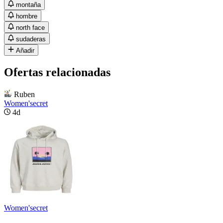
montaña
hombre
north face
sudaderas
Añadir
Ofertas relacionadas
Ruben
Women'secret
4d
Women'secret