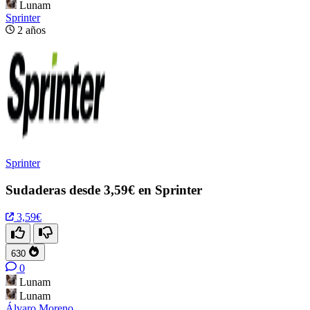
Lunam
Sprinter
2 años
Sprinter
Sudaderas desde 3,59€ en Sprinter
3,59€
630
0
Lunam
Lunam
Álvaro Moreno