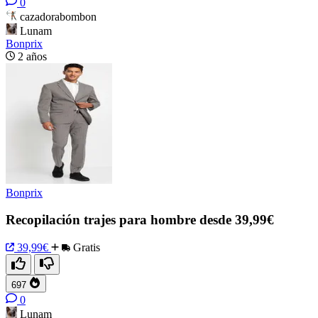
0
cazadorabombon
Lunam
Bonprix
2 años
Bonprix
Recopilación trajes para hombre desde 39,99€
39,99€
Gratis
697
0
Lunam