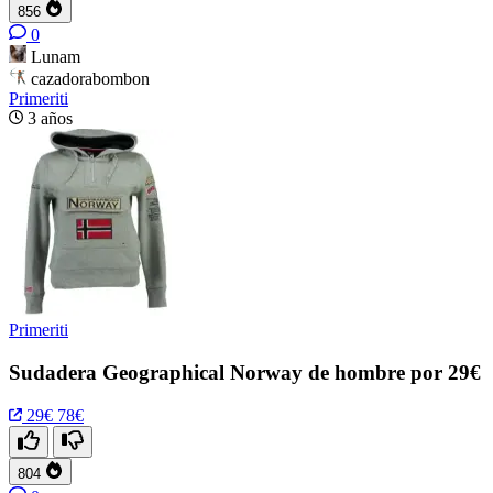
856
0
Lunam
cazadorabombon
Primeriti
3 años
Primeriti
Sudadera Geographical Norway de hombre por 29€
29€
78€
804