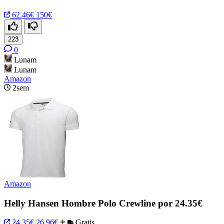
62.46€
150€
223
0
Lunam
Lunam
Amazon
2sem
Amazon
Helly Hansen Hombre Polo Crewline por 24.35€
24.35€
26.96€
Gratis