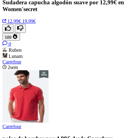
Sudadera capucha algodón suave por 12,99€ en
Women'secret
12.99€
19.99€
589
0
Ruben
Lunam
Carrefour
2sem
Carrefour