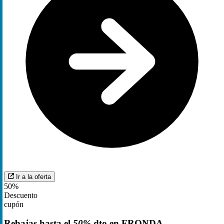
Ir a la oferta
50%
Descuento
cupón
Rebajas hasta el
50%
dto en FRONDA