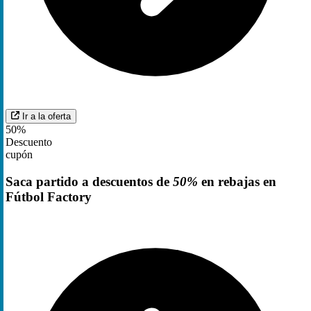
Ir a la oferta
50%
Descuento
cupón
Saca partido a descuentos de
50%
en rebajas en
Fútbol Factory