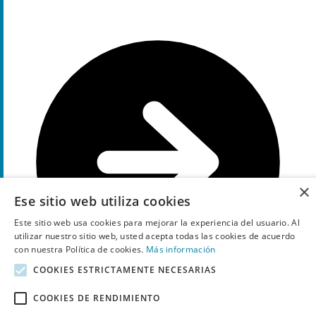
×
Ese sitio web utiliza cookies
Este sitio web usa cookies para mejorar la experiencia del usuario. Al
utilizar nuestro sitio web, usted acepta todas las cookies de acuerdo
con nuestra Política de cookies.
Más información
COOKIES ESTRICTAMENTE NECESARIAS
COOKIES DE RENDIMIENTO