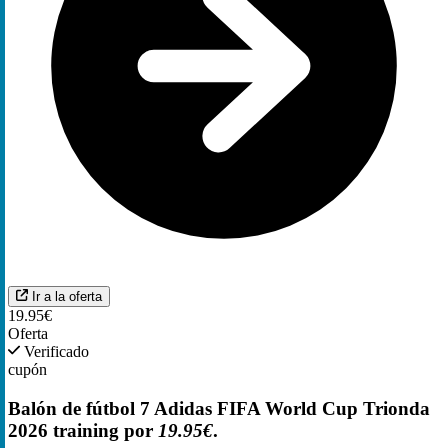
Ir a la oferta
19.95€
Oferta
Verificado
cupón
Balón de fútbol 7 Adidas FIFA World Cup Trionda
2026 training por
19.95€
.