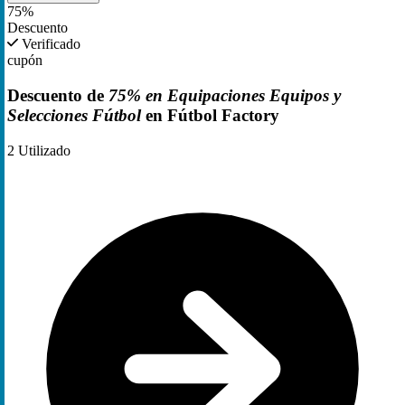
75%
Descuento
Verificado
cupón
Descuento de
75% en Equipaciones Equipos y
Selecciones Fútbol
en Fútbol Factory
2
Utilizado