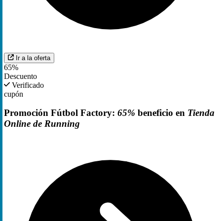
Ir a la oferta
65%
Descuento
Verificado
cupón
Promoción Fútbol Factory:
65%
beneficio en
Tienda
Online de Running