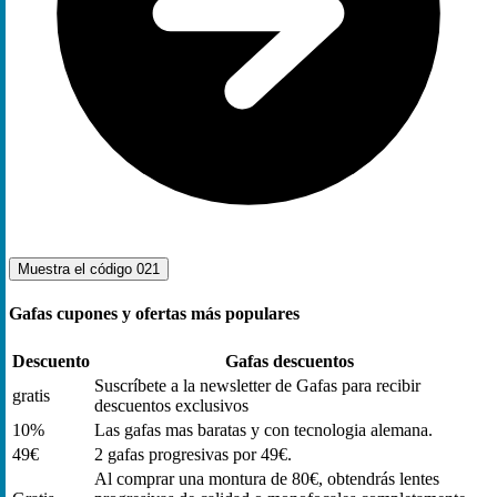
Muestra el código
021
Gafas cupones y ofertas más populares
Descuento
Gafas descuentos
Suscríbete a la newsletter de Gafas para recibir
gratis
descuentos exclusivos
10%
Las gafas mas baratas y con tecnologia alemana.
49€
2 gafas progresivas por 49€.
Al comprar una montura de 80€, obtendrás lentes