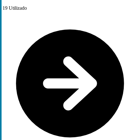
19
Utilizado