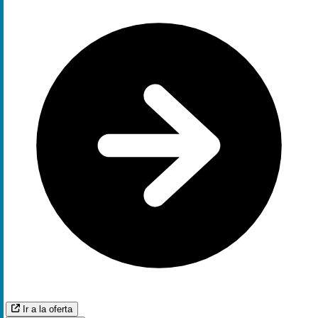
Ir a la oferta