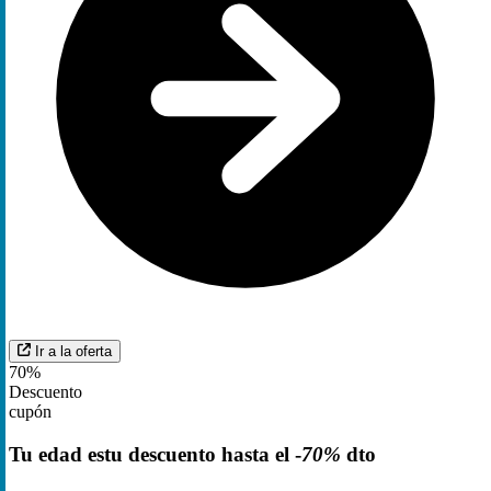
Ir a la oferta
70%
Descuento
cupón
Tu edad estu descuento hasta el -
70%
dto