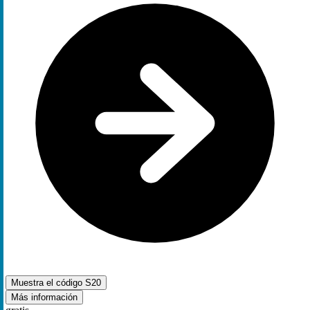
Muestra el código
S20
Más información