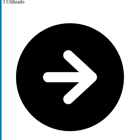
3
Utilizado