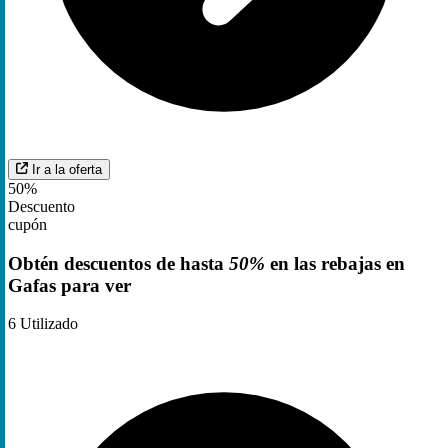
Ir a la oferta
50%
Descuento
cupón
Obtén descuentos de hasta
50%
en las rebajas en
Gafas para ver
6
Utilizado