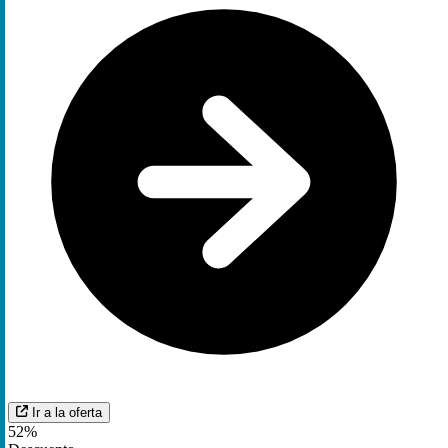
Ir a la oferta
52%