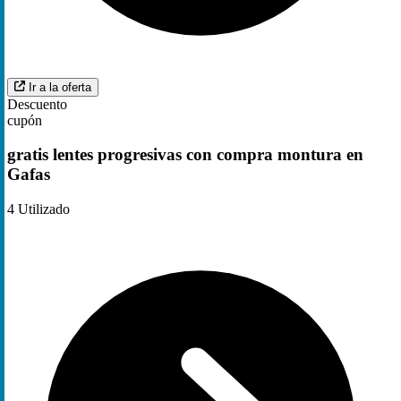
Ir a la oferta
Descuento
cupón
gratis lentes progresivas con compra montura en
Gafas
4
Utilizado