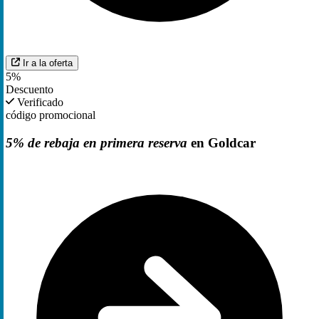
Ir a la oferta
5%
Descuento
Verificado
código promocional
5% de rebaja en primera reserva
en Goldcar