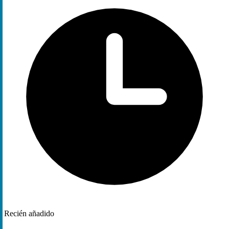
Recién añadido