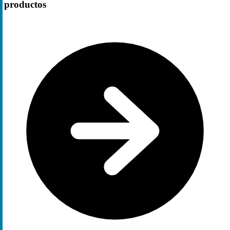
productos