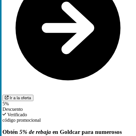
Ir a la oferta
5%
Descuento
Verificado
código promocional
Obtén
5% de rebaja
en Goldcar para numerosos