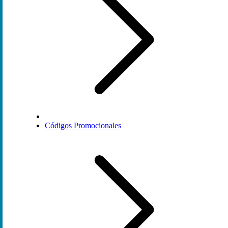
Códigos Promocionales