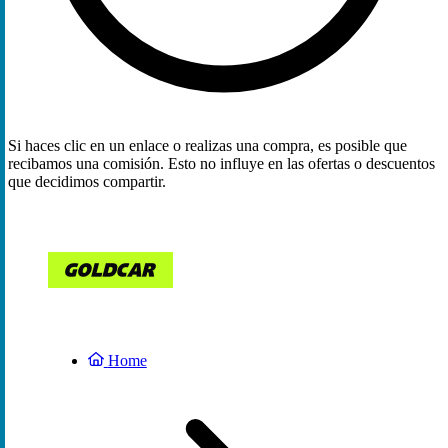
Si haces clic en un enlace o realizas una compra, es posible que
recibamos una comisión. Esto no influye en las ofertas o descuentos
que decidimos compartir.
Home