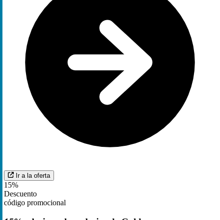
Ir a la oferta
15%
Descuento
código promocional