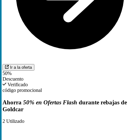
Ir a la oferta
50%
Descuento
Verificado
código promocional
Ahorra
50% en Ofertas Flash
durante rebajas de
Goldcar
2
Utilizado