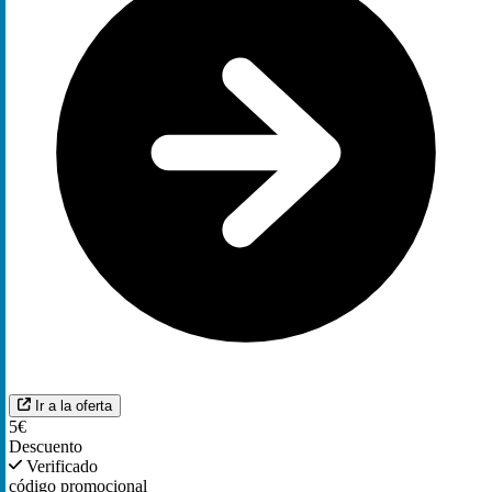
Ir a la oferta
5€
Descuento
Verificado
código promocional