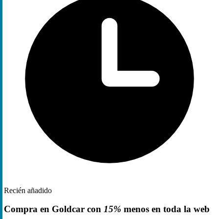
Recién añadido
Compra en Goldcar con
15%
menos en toda la web