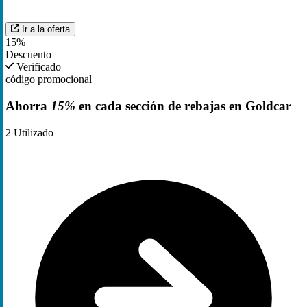
Ir a la oferta
15%
Descuento
Verificado
código promocional
Ahorra
15%
en cada sección de rebajas en Goldcar
2
Utilizado