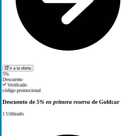
Ir a la oferta
5%
Descuento
Verificado
código promocional
Descuento de
5% en primera reserva
de Goldcar
1
Utilizado