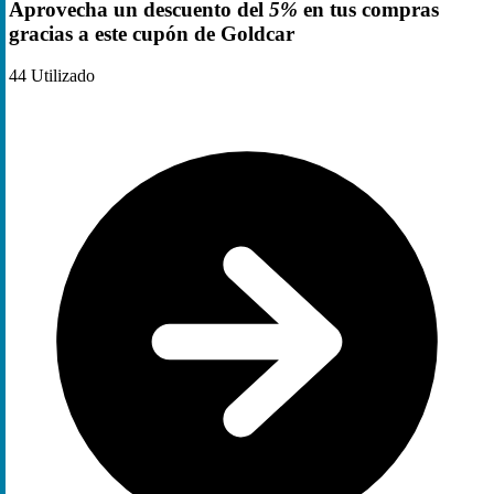
Aprovecha un descuento del
5%
en tus compras
gracias a este cupón de Goldcar
44
Utilizado