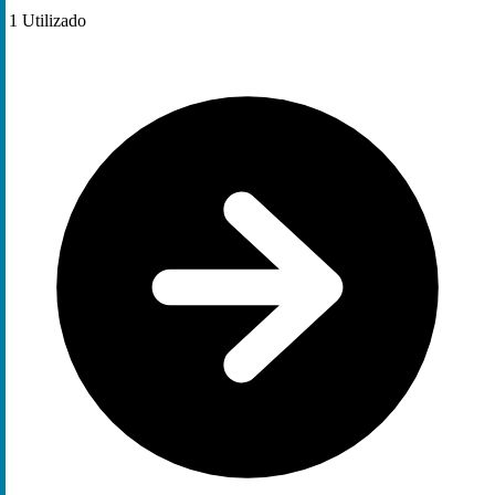
1
Utilizado