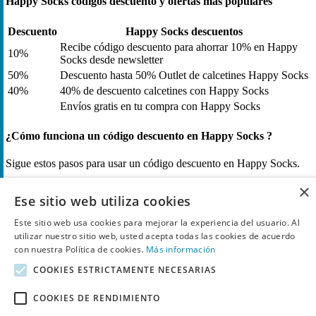
Happy Socks códigos descuento y ofertas más populares
Descuento
Happy Socks descuentos
Recibe código descuento para ahorrar 10% en Happy
10%
Socks desde newsletter
50%
Descuento hasta 50% Outlet de calcetines Happy Socks
40%
40% de descuento calcetines con Happy Socks
Envíos gratis en tu compra con Happy Socks
¿Cómo funciona un código descuento en Happy Socks ?
Sigue estos pasos para usar un código descuento en Happy Socks.
×
Cuando quieres usar un código descuento en Happy Socks,
Ese sitio web utiliza cookies
puedes comprobar todos los descuentos en esta página. Si
quieres usar un código descuento haz clic en la opción
Este sitio web usa cookies para mejorar la experiencia del usuario. Al
“Muestra el código” o “Ir a la oferta”, para copiar el cupón.
utilizar nuestro sitio web, usted acepta todas las cookies de acuerdo
con nuestra Política de cookies.
Más información
Entra en la página web de Happy Socks y añade tus
productos en el carrito de la compra. Cuando estés listo para
COOKIES ESTRICTAMENTE NECESARIAS
hacer el pedido, copia el código descuento que quieres usar (si
has pulsado en una oferta, no tendrás que copiar ningún
COOKIES DE RENDIMIENTO
código).