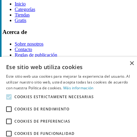
Inicio
Categorías
Tiendas
Gratis
Acerca de
Sobre nosotros
Contacto
Reglas de publicación
×
Ese sitio web utiliza cookies
Información legal
Este sitio web usa cookies para mejorar la experiencia del usuario. Al
Privacidad
utilizar nuestro sitio web, usted acepta todas las cookies de acuerdo
Declaración de cookies
con nuestra Política de cookies.
Más información
Términos y condiciones
Descargo de Responsabilidad
COOKIES ESTRICTAMENTE NECESARIAS
Aviso y eliminación
COOKIES DE RENDIMIENTO
Derechos de autor ©
Chollo
2026. Todos los derechos quedan
reservados.
COOKIES DE PREFERENCIAS
COOKIES DE FUNCIONALIDAD