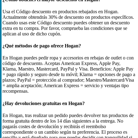
Usa el Código descuento en productos rebajados en Hogan.
Actualmente obtendrás 30% de descuento on productos específicos.
Cuando usas este Código descuento puedes obtener un descuento
extra en tu compra. Por favor, comprueba las condiciones que se
aplican al uso de dicho cupón.
¿Qué métodos de pago ofrece Hogan?
En Hogan puedes pedir ropa y accesorios en rebajas de outlet o con
código de descuento. Aceptas American Express, Apple Pay,
Klarna, Maestro, Mastercard, PayPal y Visa. Beneficios: Apple Pay
= pago rápido y seguro desde tu móvil; Klarna = opciones de pago a
plazos; PayPal = protección al comprador; Maestro/Mastercard/Visa
= amplia aceptación; American Express = servicio y ventajas tipo
recompensas.
¿Hay devoluciones gratuitas en Hogan?
En Hogan, tras realizar un pedido puedes devolver tus productos de
forma gratuita dentro de los 14 días siguientes a la entrega. No
pagarás costes de devolución y recibirás el reembolso
correspondiente o un cambio según tu preferencia. El proceso es
sencillo y está diseñado para que puedas decidir con tranquilidad si