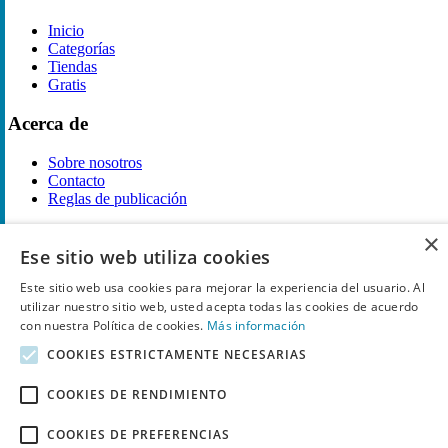
Inicio
Categorías
Tiendas
Gratis
Acerca de
Sobre nosotros
Contacto
Reglas de publicación
Información legal
×
Ese sitio web utiliza cookies
Privacidad
Este sitio web usa cookies para mejorar la experiencia del usuario. Al
Declaración de cookies
utilizar nuestro sitio web, usted acepta todas las cookies de acuerdo
Términos y condiciones
con nuestra Política de cookies.
Más información
Descargo de Responsabilidad
Aviso y eliminación
COOKIES ESTRICTAMENTE NECESARIAS
Derechos de autor ©
Chollo
2026. Todos los derechos quedan
COOKIES DE RENDIMIENTO
reservados.
COOKIES DE PREFERENCIAS