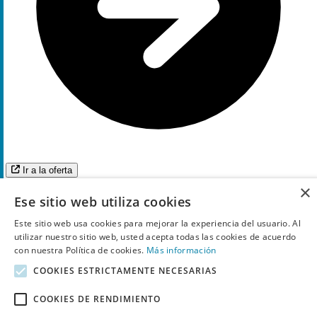
Ir a la oferta
50€
×
Descuento
Ese sitio web utiliza cookies
código descuento
Este sitio web usa cookies para mejorar la experiencia del usuario. Al
-50% descuento en la segunda unidad
utilizar nuestro sitio web, usted acepta todas las cookies de acuerdo
con nuestra Política de cookies.
Más información
3
Utilizado
COOKIES ESTRICTAMENTE NECESARIAS
COOKIES DE RENDIMIENTO