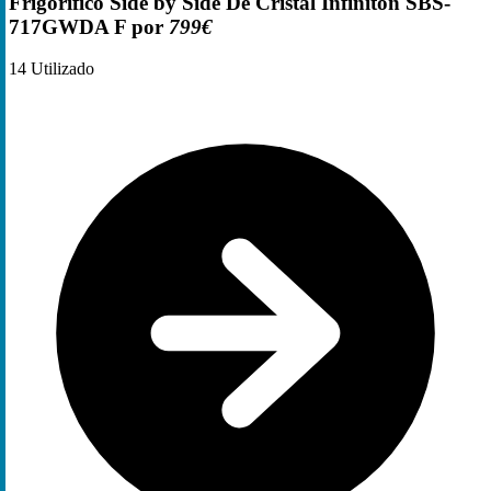
Frigorífico Side by Side De Cristal Infiniton SBS-
717GWDA F por
799€
14
Utilizado