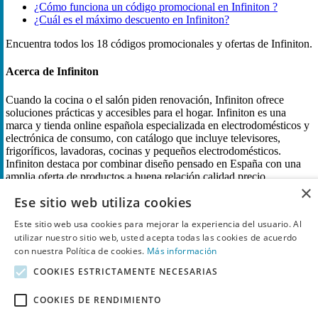
¿Cómo funciona un código promocional en Infiniton ?
¿Cuál es el máximo descuento en Infiniton?
Encuentra todos los 18 códigos promocionales y ofertas de Infiniton.
Acerca de Infiniton
Cuando la cocina o el salón piden renovación, Infiniton ofrece
soluciones prácticas y accesibles para el hogar. Infiniton es una
marca y tienda online española especializada en electrodomésticos y
electrónica de consumo, con catálogo que incluye televisores,
frigoríficos, lavadoras, cocinas y pequeños electrodomésticos.
Infiniton destaca por combinar diseño pensado en España con una
amplia oferta de productos a buena relación calidad precio,
×
presencia de puntos de venta y servicio técnico en varios países y
Ese sitio web utiliza cookies
opciones de instalación profesional. Infiniton también suele incluir
promociones y se presenta como una alternativa orientada al
Este sitio web usa cookies para mejorar la experiencia del usuario. Al
consumidor que busca variedad, precio competitivo y soporte
utilizar nuestro sitio web, usted acepta todas las cookies de acuerdo
postventa.
con nuestra Política de cookies.
Más información
Infiniton Información
COOKIES ESTRICTAMENTE NECESARIAS
Tienda
Infiniton
COOKIES DE RENDIMIENTO
Página web
infiniton.es