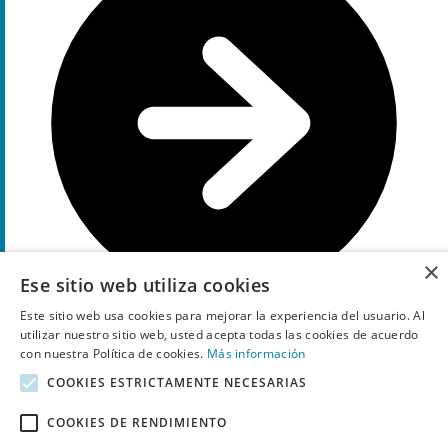
×
Ese sitio web utiliza cookies
Este sitio web usa cookies para mejorar la experiencia del usuario. Al
utilizar nuestro sitio web, usted acepta todas las cookies de acuerdo
con nuestra Política de cookies.
Más información
Muestra el código
DAY
20%
COOKIES ESTRICTAMENTE NECESARIAS
Descuento
Código descuento
COOKIES DE RENDIMIENTO
Certificado ICOES con 20% de descuento
con este