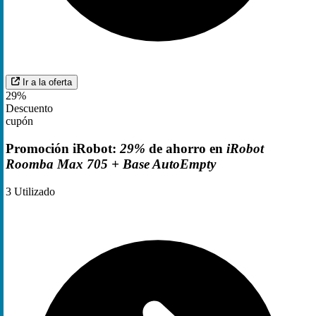
Ir a la oferta
29%
Descuento
cupón
Promoción iRobot:
29%
de ahorro en
iRobot
Roomba Max 705 + Base AutoEmpty
3
Utilizado