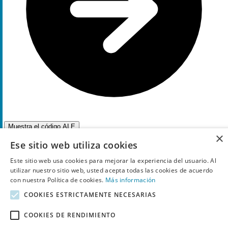
Muestra el código
ALE
×
Más información
Ese sitio web utiliza cookies
31%
Descuento
Este sitio web usa cookies para mejorar la experiencia del usuario. Al
cupón
utilizar nuestro sitio web, usted acepta todas las cookies de acuerdo
con nuestra Política de cookies.
Más información
Venta Flash: obtén
31%
de ahorro en muchos
COOKIES ESTRICTAMENTE NECESARIAS
productos con código descuento en iRobot
COOKIES DE RENDIMIENTO