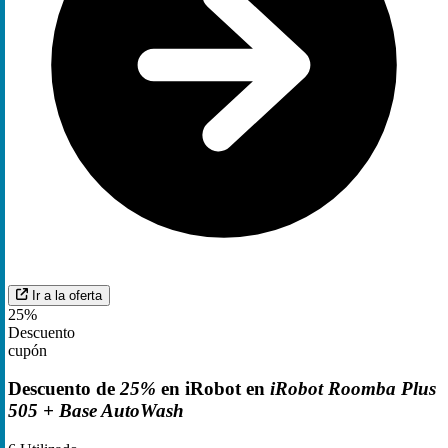
Ir a la oferta
25%
Descuento
cupón
Descuento de
25%
en iRobot en
iRobot Roomba Plus
505 + Base AutoWash