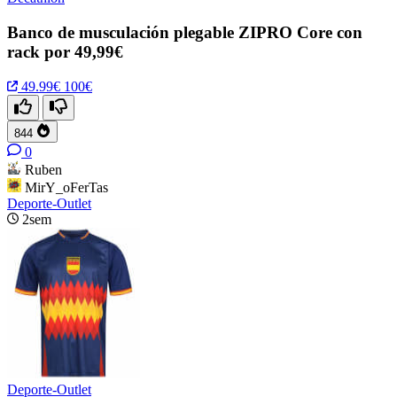
Banco de musculación plegable ZIPRO Core con
rack por 49,99€
49.99€
100€
844
0
Ruben
MirY_oFerTas
Deporte-Outlet
2sem
Deporte-Outlet