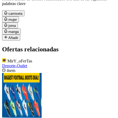
palabras clave
camiseta
mujer
joma
manga
Añadir
Ofertas relacionadas
MirY_oFerTas
Deporte-Outlet
4sem