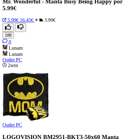
Mr. Wonderful - Manta Busy Being Happy por
5.99€
5.99€
16.45€
3.99€
188
0
Lunam
Lunam
Outlet PC
2sem
Outlet PC
LOGOVISION BM2951-BKT3-50x60 Manta