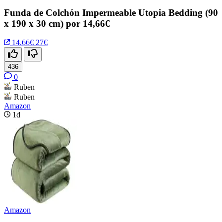
Funda de Colchón Impermeable Utopia Bedding (90
x 190 x 30 cm) por 14,66€
14.66€
27€
436
0
Ruben
Ruben
Amazon
1d
Amazon