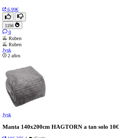
6,99€
1156
0
Ruben
Ruben
Jysk
2 años
Jysk
Manta 140x200cm HAGTORN a tan solo 10€