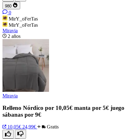
980
0
MirY_oFerTas
MirY_oFerTas
Miravia
2 años
Miravia
Relleno Nórdico por 10,05€ manta por 5€ juego
sábanas por 9€
10,05€
24,99€
Gratis