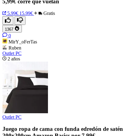
5,99€ corre que vuelan
5.99€
15.99€
Gratis
1367
0
MirY_oFerTas
Ruben
Outlet PC
2 años
Outlet PC
Juego ropa de cama con funda edredón de satén
200x200cm Amazon Basics por 7,99€