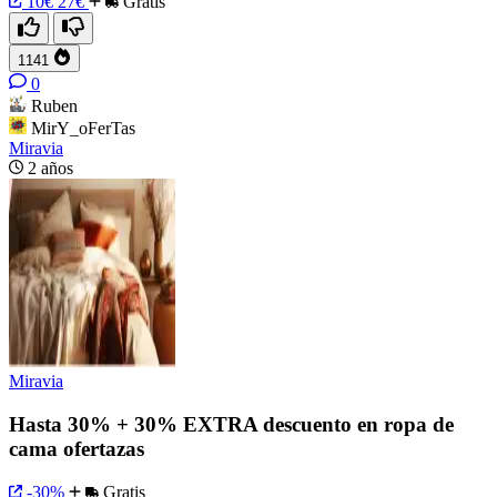
10€
27€
Gratis
1141
0
Ruben
MirY_oFerTas
Miravia
2 años
Miravia
Hasta 30% + 30% EXTRA descuento en ropa de
cama ofertazas
-30%
Gratis