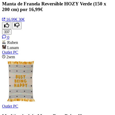
Manta de Franela Reversible HOZY Verde (150 x
200 cm) por 16,99€
16.99€
30€
337
0
Ruben
Lunam
Outlet PC
2sem
Outlet PC