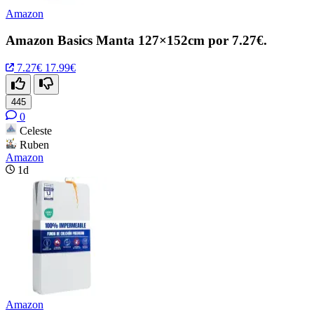
Amazon
Amazon Basics Manta 127×152cm por 7.27€.
7.27€
17.99€
445
0
Celeste
Ruben
Amazon
1d
Amazon