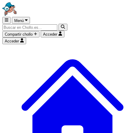
Menú
Compartir chollo
Acceder
Acceder