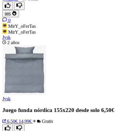
985
0
MirY_oFerTas
MirY_oFerTas
Jysk
2 años
Jysk
Juego funda nórdica 155x220 desde solo 6,50€
6,50€
14,99€
Gratis