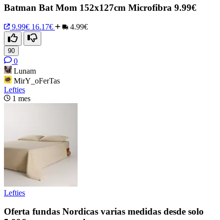
Batman Bat Mom 152x127cm Microfibra 9.99€
9.99€
16.17€
4.99€
90
0
Lunam
MirY_oFerTas
Lefties
1 mes
Lefties
Oferta fundas Nordicas varias medidas desde solo