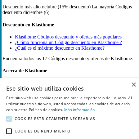
Descuento más alto
octubre (15% descuento)
La mayoría Códigos
descuento
diciembre (6)
Descuento en Klasthome
Klasthome Códigos descuento y ofertas más populares
¿Cómo funciona un Código descuento en Klasthome ?
¿Cuál es el máximo descuento en Klasthome?
Encuentra todos los 17 Códigos descuento y ofertas de Klasthome.
Acerca de Klasthome
×
Para quien busca renovar su hogar con estilo sin complicaciones,
Ese sitio web utiliza cookies
Klasthome ofrece una propuesta de mobiliario y decoración
accesible y contemporánea. Klasthome es una tienda online
Este sitio web usa cookies para mejorar la experiencia del usuario. Al
especializada en muebles, sofás, mesas y artículos de jardín e interior
utilizar nuestro sitio web, usted acepta todas las cookies de acuerdo
que combina diseños jóvenes y funcionales con gamas pensadas
con nuestra Política de cookies.
Más información
para distintos ambientes. Klasthome destaca por un catálogo amplio
y actualizado, opciones específicas para profesionales mediante
COOKIES ESTRICTAMENTE NECESARIAS
Klast PRO y políticas de garantía y atención al cliente orientadas a
la confianza. Klasthome apuesta por producto cuidado, presentación
COOKIES DE RENDIMIENTO
visual atractiva y facilidad de compra desde su plataforma.