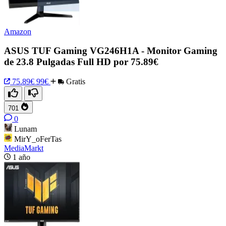
Amazon
ASUS TUF Gaming VG246H1A - Monitor Gaming
de 23.8 Pulgadas Full HD por 75.89€
75.89€
99€
Gratis
701
0
Lunam
MirY_oFerTas
MediaMarkt
1 año