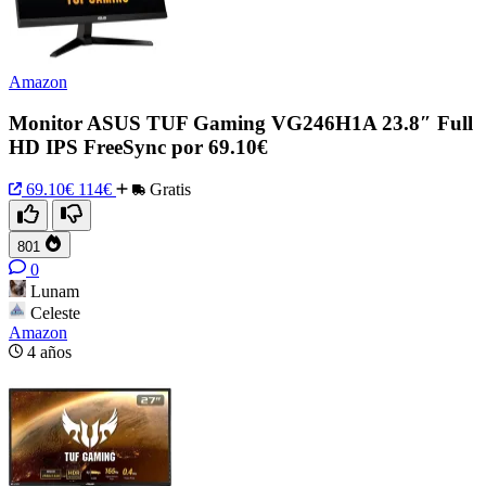
Amazon
Monitor ASUS TUF Gaming VG246H1A 23.8″ Full
HD IPS FreeSync por 69.10€
69.10€
114€
Gratis
801
0
Lunam
Celeste
Amazon
4 años