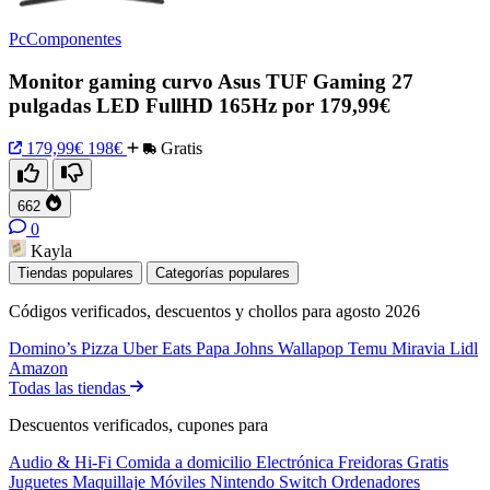
PcComponentes
Monitor gaming curvo Asus TUF Gaming 27
pulgadas LED FullHD 165Hz por 179,99€
179,99€
198€
Gratis
662
0
Kayla
Tiendas populares
Categorías populares
Códigos verificados, descuentos y chollos para agosto 2026
Domino’s Pizza
Uber Eats
Papa Johns
Wallapop
Temu
Miravia
Lidl
Amazon
Todas las tiendas
Descuentos verificados, cupones para
Audio & Hi-Fi
Comida a domicilio
Electrónica
Freidoras
Gratis
Juguetes
Maquillaje
Móviles
Nintendo Switch
Ordenadores