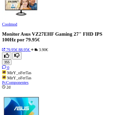
Coolmod
Monitor Asus VZ27EHF Gaming 27" FHD IPS
100Hz por 79.95€
79.95€
88.95€
3.90€
355
0
MirY_oFerTas
MirY_oFerTas
PcComponentes
2d