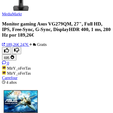
MediaMarkt
Monitor gaming Asus VG279QM, 27", Full HD,
IPS, Free-Sync, G-Sync, DisplayHDR 400, 1 ms, 280
Hz por 189,26€
189,26€
247€
Gratis
695
0
MirY_oFerTas
MirY_oFerTas
Carrefour
4 años