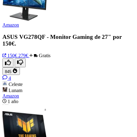
Amazon
ASUS VG278QF - Monitor Gaming de 27" por
150€.
150€
279€
Gratis
845
4
Celeste
Lunam
Amazon
1 año