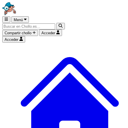
Menú
Compartir chollo
Acceder
Acceder