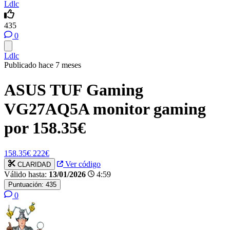
Ldlc
435
0
Ldlc
Publicado hace 7 meses
ASUS TUF Gaming
VG27AQ5A monitor gaming
por 158.35€
158.35€
222€
Ver código
CLARIDAD
Válido hasta:
13/01/2026
4:59
Puntuación:
435
0