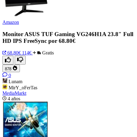
Amazon
Monitor ASUS TUF Gaming VG246H1A 23.8″ Full
HD IPS FreeSync por 68.80€
68.80€
114€
Gratis
878
0
Lunam
MirY_oFerTas
MediaMarkt
4 años