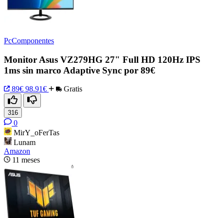
PcComponentes
Monitor Asus VZ279HG 27" Full HD 120Hz IPS
1ms sin marco Adaptive Sync por 89€
89€
98.91€
Gratis
316
0
MirY_oFerTas
Lunam
Amazon
11 meses