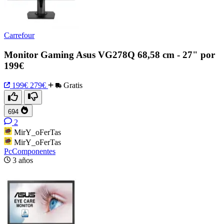
Carrefour
Monitor Gaming Asus VG278Q 68,58 cm - 27" por
199€
199€
279€
Gratis
694
2
MirY_oFerTas
MirY_oFerTas
PcComponentes
3 años