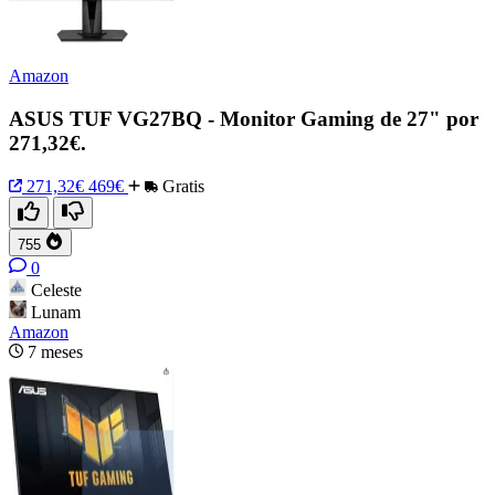
Amazon
ASUS TUF VG27BQ - Monitor Gaming de 27" por
271,32€.
271,32€
469€
Gratis
755
0
Celeste
Lunam
Amazon
7 meses