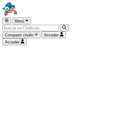
Menú
Compartir chollo
Acceder
Acceder