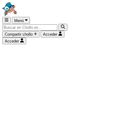
Menú
Compartir chollo
Acceder
Acceder