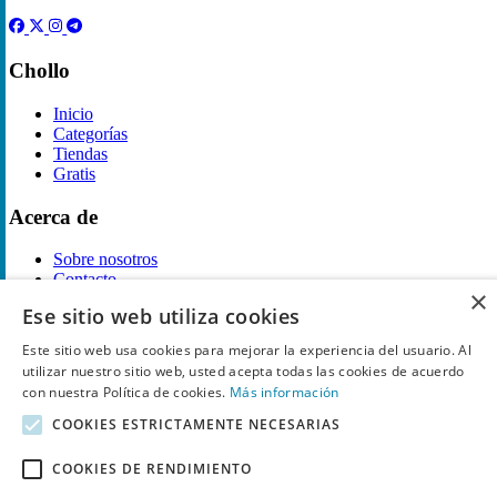
Chollo
Inicio
Categorías
Tiendas
Gratis
Acerca de
Sobre nosotros
Contacto
×
Reglas de publicación
Ese sitio web utiliza cookies
Información legal
Este sitio web usa cookies para mejorar la experiencia del usuario. Al
utilizar nuestro sitio web, usted acepta todas las cookies de acuerdo
Privacidad
con nuestra Política de cookies.
Más información
Declaración de cookies
COOKIES ESTRICTAMENTE NECESARIAS
Términos y condiciones
Descargo de Responsabilidad
Aviso y eliminación
COOKIES DE RENDIMIENTO