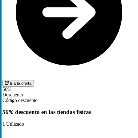
Ir a la oferta
50%
Descuento
Código descuento
50%
descuento en las tiendas físicas
1
Utilizado