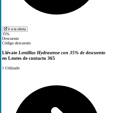
Ir a la oferta
35%
Descuento
Código descuento
Llévate
Lentillas Hydrasense con 35% de descuento
en Lentes de contacto 365
1
Utilizado