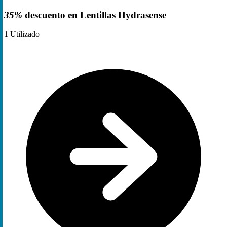
35%
descuento en Lentillas Hydrasense
1
Utilizado