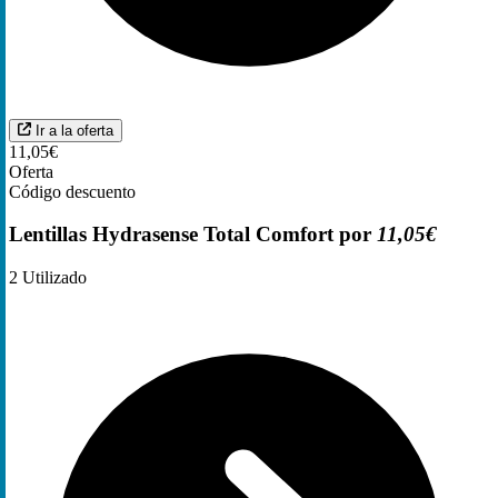
Ir a la oferta
11,05€
Oferta
Código descuento
Lentillas Hydrasense Total Comfort por
11,05€
2
Utilizado