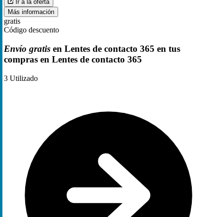
Ir a la oferta
Más información
gratis
Código descuento
Envío gratis
en Lentes de contacto 365 en tus
compras en Lentes de contacto 365
3
Utilizado