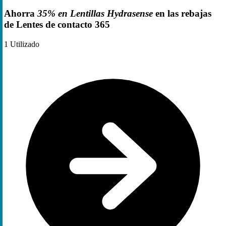
Ahorra
35% en Lentillas Hydrasense
en las rebajas
de Lentes de contacto 365
1
Utilizado