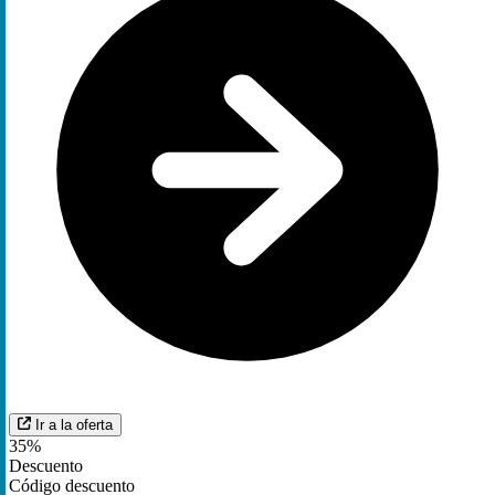
Ir a la oferta
35%
Descuento
Código descuento