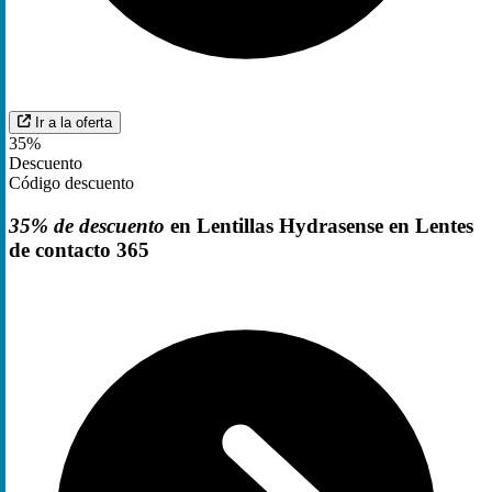
Ir a la oferta
35%
Descuento
Código descuento
35% de descuento
en Lentillas Hydrasense en Lentes
de contacto 365