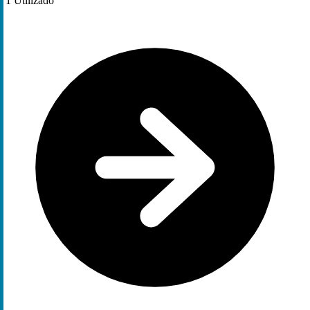
1
Utilizado