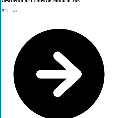
descuento de Lentes de contacto 365
5
Utilizado