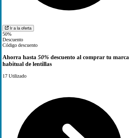
Ir a la oferta
50%
Descuento
Código descuento
Ahorra hasta
50%
descuento al comprar tu marca
habitual de lentillas
17
Utilizado