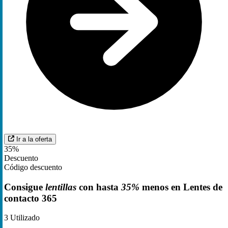
Ir a la oferta
35%
Descuento
Código descuento
Consigue
lentillas
con hasta
35%
menos en Lentes de
contacto 365
3
Utilizado