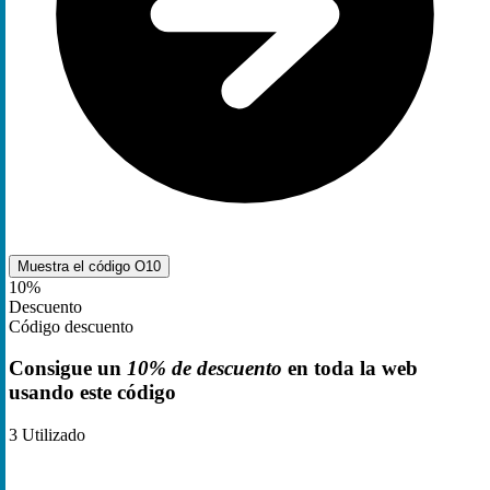
Muestra el código
O10
10%
Descuento
Código descuento
Consigue un
10% de descuento
en toda la web
usando este código
3
Utilizado