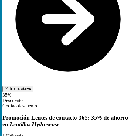
Ir a la oferta
35%
Descuento
Código descuento
Promoción Lentes de contacto 365:
35%
de ahorro
en
Lentillas Hydrasense