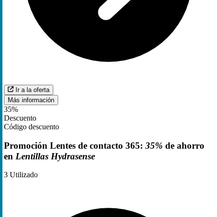
Ir a la oferta
Más información
35%
Descuento
Código descuento
Promoción Lentes de contacto 365:
35%
de ahorro
en
Lentillas Hydrasense
3
Utilizado