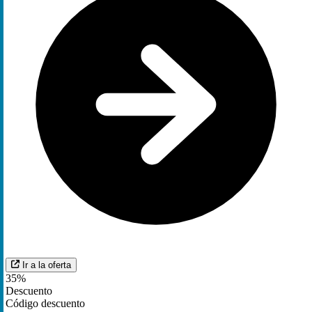
Ir a la oferta
35%
Descuento
Código descuento