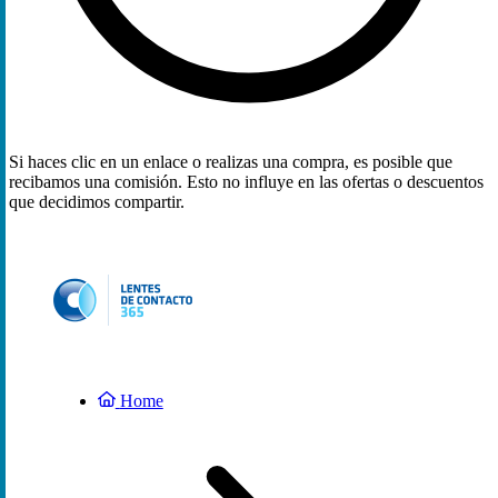
Si haces clic en un enlace o realizas una compra, es posible que
recibamos una comisión. Esto no influye en las ofertas o descuentos
que decidimos compartir.
Home