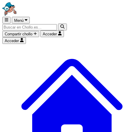
Menú
Compartir chollo
Acceder
Acceder