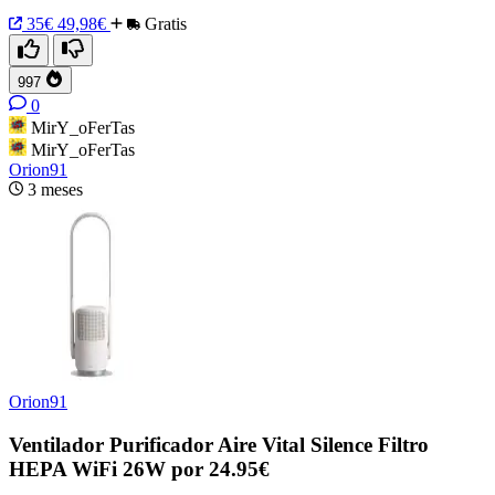
35€
49,98€
Gratis
997
0
MirY_oFerTas
MirY_oFerTas
Orion91
3 meses
Orion91
Ventilador Purificador Aire Vital Silence Filtro
HEPA WiFi 26W por 24.95€