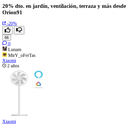
20% dto. en jardín, ventilación, terraza y más desde
Orion91
-20%
66
0
Lunam
MirY_oFerTas
Xiaomi
2 años
Xiaomi