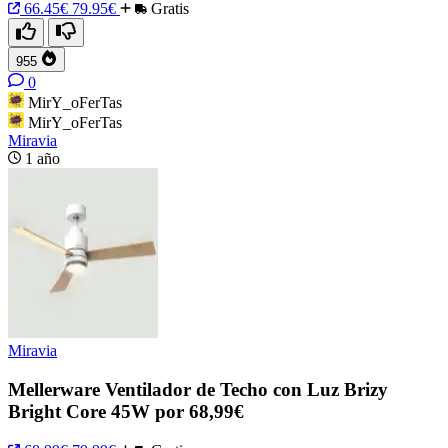
66.45€
79.95€
Gratis
955
0
MirY_oFerTas
MirY_oFerTas
Miravia
1 año
Miravia
Mellerware Ventilador de Techo con Luz Brizy
Bright Core 45W por 68,99€