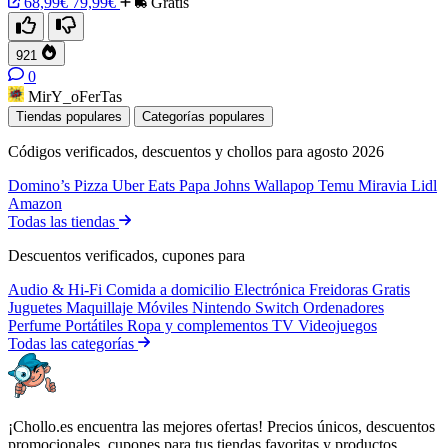
68,99€
79,99€
Gratis
921
0
MirY_oFerTas
Tiendas populares
Categorías populares
Códigos verificados, descuentos y chollos para agosto 2026
Domino’s Pizza
Uber Eats
Papa Johns
Wallapop
Temu
Miravia
Lidl
Amazon
Todas las tiendas
Descuentos verificados, cupones para
Audio & Hi-Fi
Comida a domicilio
Electrónica
Freidoras
Gratis
Juguetes
Maquillaje
Móviles
Nintendo Switch
Ordenadores
Perfume
Portátiles
Ropa y complementos
TV
Videojuegos
Todas las categorías
¡Chollo.es encuentra las mejores ofertas! Precios únicos, descuentos
promocionales, cupones para tus tiendas favoritas y productos