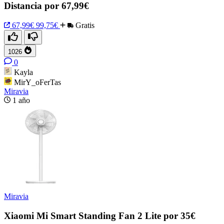
Distancia por 67,99€
67,99€
99,75€
Gratis
1026
0
Kayla
MirY_oFerTas
Miravia
1 año
Miravia
Xiaomi Mi Smart Standing Fan 2 Lite por 35€