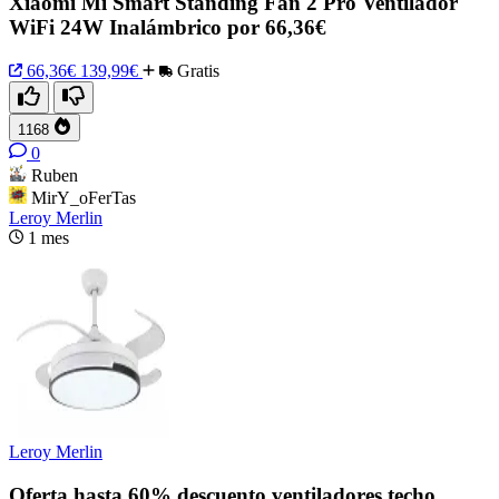
Xiaomi Mi Smart Standing Fan 2 Pro Ventilador
WiFi 24W Inalámbrico por 66,36€
66,36€
139,99€
Gratis
1168
0
Ruben
MirY_oFerTas
Leroy Merlin
1 mes
Leroy Merlin
Oferta hasta 60% descuento ventiladores techo