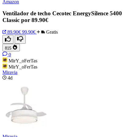
Amazon
Ventilador de techo Cecotec EnergySilence 5400
Classic por 89.90€
89.90€
99.90€
Gratis
815
0
MirY_oFerTas
MirY_oFerTas
Miravia
4d
Miravia