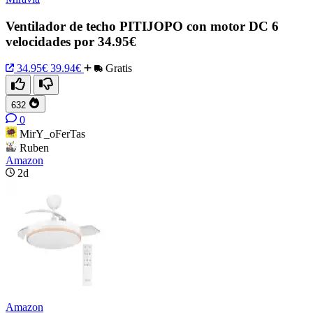
Ventilador de techo PITIJOPO con motor DC 6
velocidades por 34.95€
34.95€
39.94€
Gratis
632
0
MirY_oFerTas
Ruben
Amazon
2d
Amazon