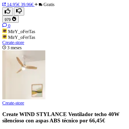
14.95€
39.96€
Gratis
979
0
MirY_oFerTas
MirY_oFerTas
Create-store
3 meses
Create-store
Create WIND STYLANCE Ventilador techo 40W
silencioso con aspas ABS técnico por 66,45€