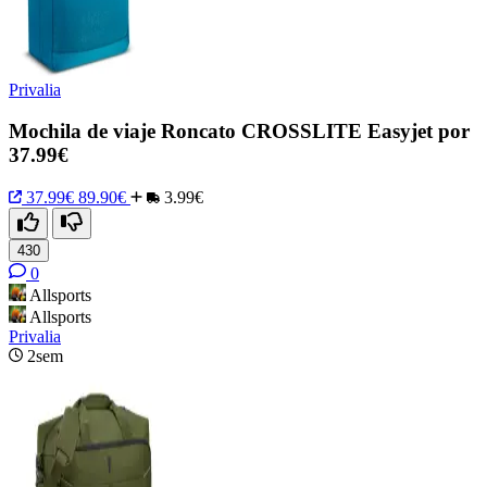
Privalia
Mochila de viaje Roncato CROSSLITE Easyjet por
37.99€
37.99€
89.90€
3.99€
430
0
Allsports
Allsports
Privalia
2sem