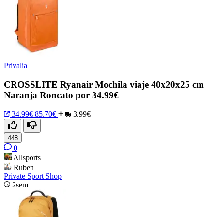
Privalia
CROSSLITE Ryanair Mochila viaje 40x20x25 cm
Naranja Roncato por 34.99€
34.99€
85.70€
3.99€
448
0
Allsports
Ruben
Private Sport Shop
2sem