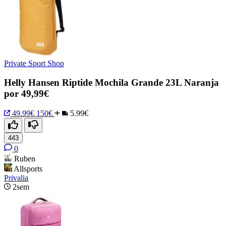
Private Sport Shop
Helly Hansen Riptide Mochila Grande 23L Naranja
por 49,99€
49.99€
150€
5.99€
443
0
Ruben
Allsports
Privalia
2sem