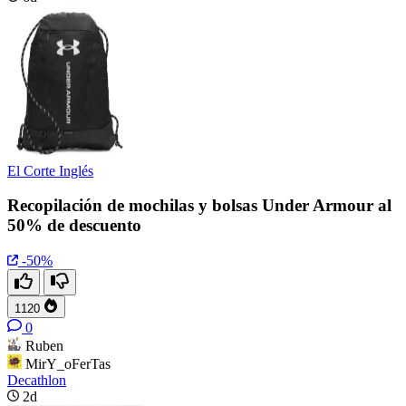
El Corte Inglés
Recopilación de mochilas y bolsas Under Armour al
50% de descuento
-50%
1120
0
Ruben
MirY_oFerTas
Decathlon
2d