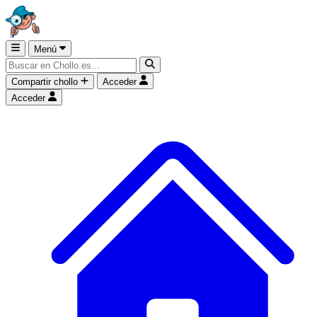
Menú
Compartir chollo
Acceder
Acceder