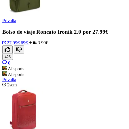
Privalia
Bolso de viaje Roncato Ironik 2.0 por 27.99€
27.99€
69€
3.99€
423
0
Allsports
Allsports
Privalia
2sem