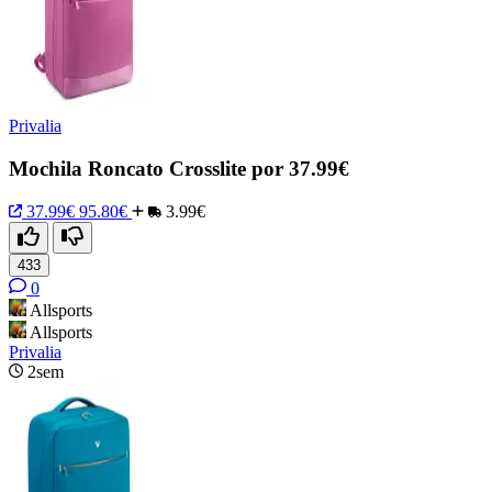
Privalia
Mochila Roncato Crosslite por 37.99€
37.99€
95.80€
3.99€
433
0
Allsports
Allsports
Privalia
2sem