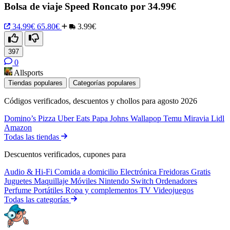
Bolsa de viaje Speed Roncato por 34.99€
34.99€
65.80€
3.99€
397
0
Allsports
Tiendas populares
Categorías populares
Códigos verificados, descuentos y chollos para agosto 2026
Domino’s Pizza
Uber Eats
Papa Johns
Wallapop
Temu
Miravia
Lidl
Amazon
Todas las tiendas
Descuentos verificados, cupones para
Audio & Hi-Fi
Comida a domicilio
Electrónica
Freidoras
Gratis
Juguetes
Maquillaje
Móviles
Nintendo Switch
Ordenadores
Perfume
Portátiles
Ropa y complementos
TV
Videojuegos
Todas las categorías