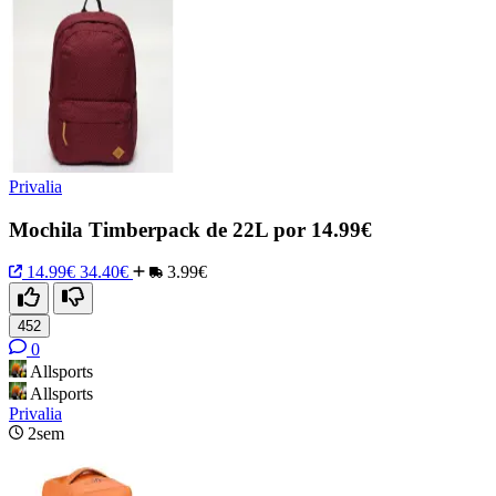
Privalia
Mochila Timberpack de 22L por 14.99€
14.99€
34.40€
3.99€
452
0
Allsports
Allsports
Privalia
2sem