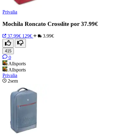
Privalia
Mochila Roncato Crosslite por 37.99€
37.99€
129€
3.99€
415
0
Allsports
Allsports
Privalia
2sem