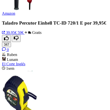
Amazon
Taladro Percutor Einhell TC-ID 720/1 E por 39,95€
39.95€
59€
Gratis
347
0
Ruben
Lunam
El Corte Inglés
1sem