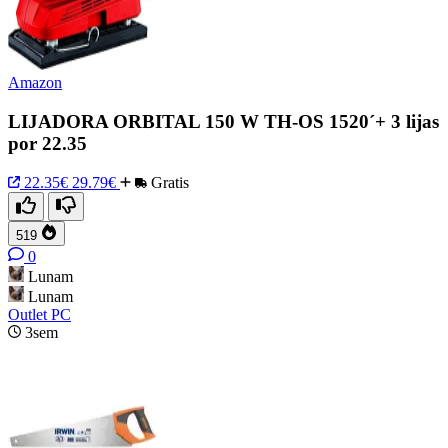
Amazon
LIJADORA ORBITAL 150 W TH-OS 1520´+ 3 lijas
por 22.35
22.35€
29.79€
Gratis
519
0
Lunam
Lunam
Outlet PC
3sem