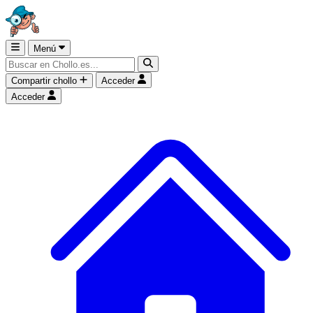
Menú
Compartir chollo
Acceder
Acceder