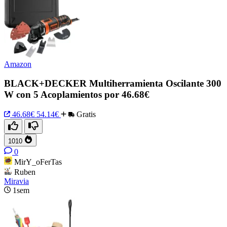
Amazon
BLACK+DECKER Multiherramienta Oscilante 300
W con 5 Acoplamientos por 46.68€
46.68€
54.14€
Gratis
1010
0
MirY_oFerTas
Ruben
Miravia
1sem