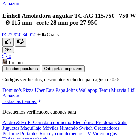
Amazon
Einhell Amoladora angular TC-AG 115/750 | 750 W
| Ø 115 mm | corte 28 mm por 27.95€
27.95€
34.95€
Gratis
265
0
Lunam
Tiendas populares
Categorías populares
Códigos verificados, descuentos y chollos para agosto 2026
Domino’s Pizza
Uber Eats
Papa Johns
Wallapop
Temu
Miravia
Lidl
Amazon
Todas las tiendas
Descuentos verificados, cupones para
Audio & Hi-Fi
Comida a domicilio
Electrónica
Freidoras
Gratis
Juguetes
Maquillaje
Móviles
Nintendo Switch
Ordenadores
Perfume
Portátiles
Ropa y complementos
TV
Videojuegos