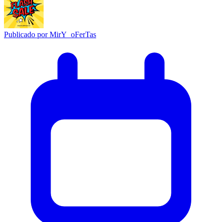
Publicado por
MirY_oFerTas