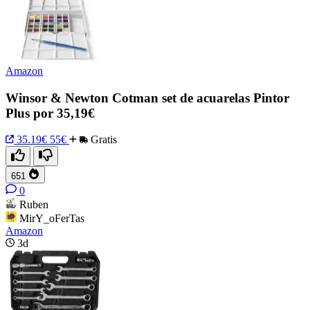
Amazon
Winsor & Newton Cotman set de acuarelas Pintor
Plus por 35,19€
35.19€
55€
Gratis
651
0
Ruben
MirY_oFerTas
Amazon
3d