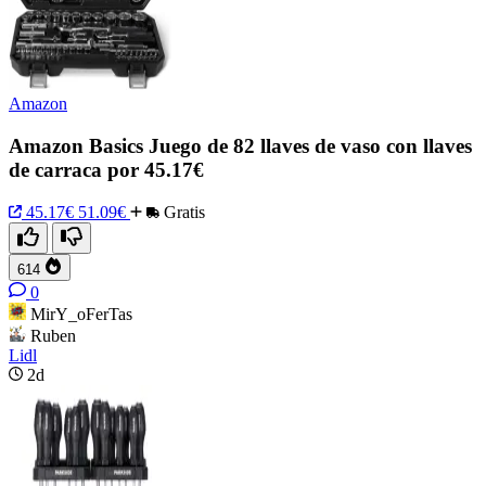
Amazon
Amazon Basics Juego de 82 llaves de vaso con llaves
de carraca por 45.17€
45.17€
51.09€
Gratis
614
0
MirY_oFerTas
Ruben
Lidl
2d