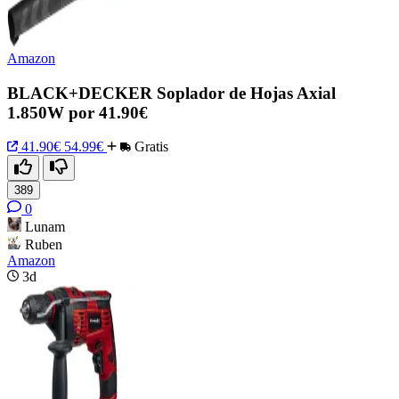
Amazon
BLACK+DECKER Soplador de Hojas Axial
1.850W por 41.90€
41.90€
54.99€
Gratis
389
0
Lunam
Ruben
Amazon
3d