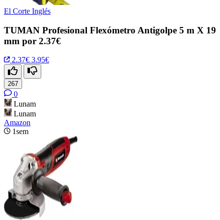
El Corte Inglés
TUMAN Profesional Flexómetro Antigolpe 5 m X 19
mm por 2.37€
2.37€
3.95€
267
0
Lunam
Lunam
Amazon
1sem