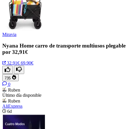
Miravia
Nyana Home carro de transporte multiusos plegable
por 32,91€
32.91€
69.90€
735
0
Ruben
Último día disponible
Ruben
AliExpress
6d