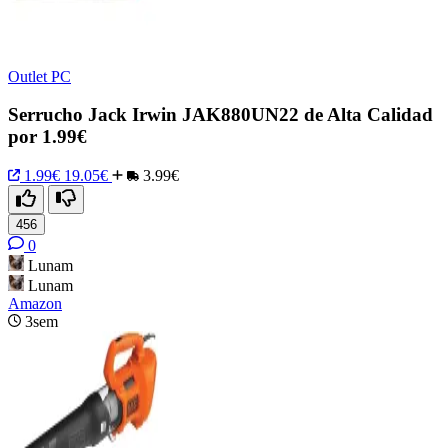
Outlet PC
Serrucho Jack Irwin JAK880UN22 de Alta Calidad
por 1.99€
1.99€
19.05€
3.99€
456
0
Lunam
Lunam
Amazon
3sem